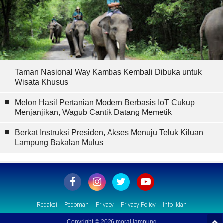
Taman Nasional Way Kambas Kembali Dibuka untuk
Wisata Khusus
Melon Hasil Pertanian Modern Berbasis IoT Cukup
Menjanjikan, Wagub Cantik Datang Memetik
Berkat Instruksi Presiden, Akses Menuju Teluk Kiluan
Lampung Bakalan Mulus
Redaksi
Pedoman
Privacy
Privacy Policy
Info Iklan
Copyright ©
2026 moral lampung