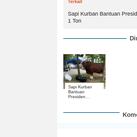
Terkait
Sapi Kurban Bantuan Presid
1 Ton
Di
Sapi Kurban
Bantuan
Presiden
Mendarat di
Lampung,
Bobotnya di
Kome
atas 1 Ton