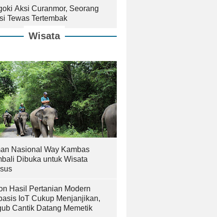
goki Aksi Curanmor, Seorang
isi Tewas Tertembak
Wisata
an Nasional Way Kambas
bali Dibuka untuk Wisata
sus
on Hasil Pertanian Modern
basis IoT Cukup Menjanjikan,
ub Cantik Datang Memetik