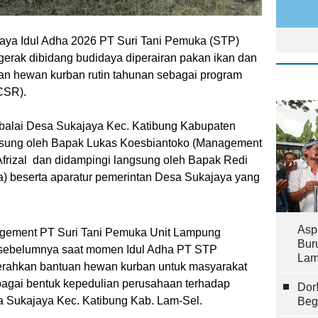
aya Idul Adha 2026 PT Suri Tani Pemuka (STP)
erak dibidang budidaya diperairan pakan ikan dan
n hewan kurban rutin tahunan sebagai program
(CSR).
 balai Desa Sukajaya Kec. Katibung Kabupaten
ngsung oleh Bapak Lukas Koesbiantoko (Management
Afrizal dan didampingi langsung oleh Bapak Redi
) beserta aparatur pemerintan Desa Sukajaya yang
Asp
gement PT Suri Tani Pemuka Unit Lampung
Bur
n sebelumnya saat momen Idul Adha PT STP
Lam
erahkan bantuan hewan kurban untuk masyarakat
agai bentuk kepedulian perusahaan terhadap
Dor
a Sukajaya Kec. Katibung Kab. Lam-Sel.
Beg