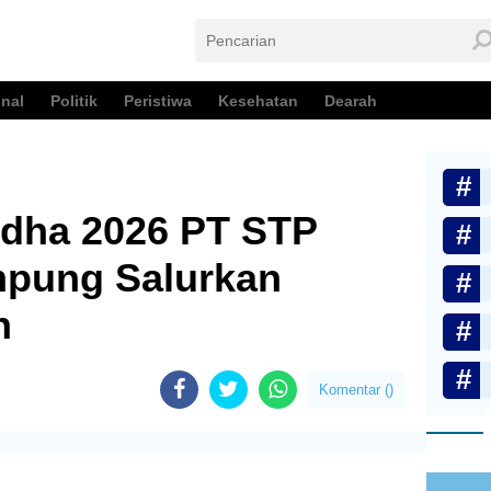
nal
Politik
Peristiwa
Kesehatan
Dearah
Adha 2026 PT STP
pung Salurkan
n
Komentar (
)