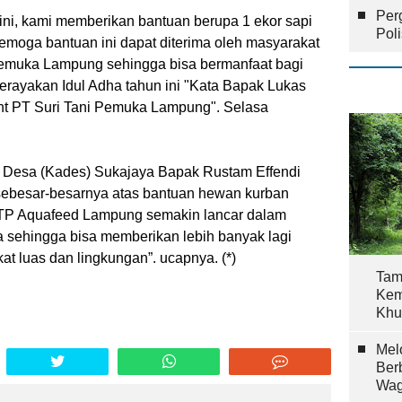
Per
 ini, kami memberikan bantuan berupa 1 ekor sapi
Pol
moga bantuan ini dapat diterima oleh masyarakat
 Pemuka Lampung sehingga bisa bermanfaat bagi
erayakan Idul Adha tahun ini "Kata Bapak Lukas
t PT Suri Tani Pemuka Lampung". Selasa
a Desa (Kades) Sukajaya Bapak Rustam Effendi
sebesar-besarnya atas bantuan hewan kurban
TP Aquafeed Lampung semakin lancar dalam
a sehingga bisa memberikan lebih banyak lagi
kat luas dan lingkungan”. ucapnya. (*)
Tam
Kem
Khu
Mel
Ber
Wag