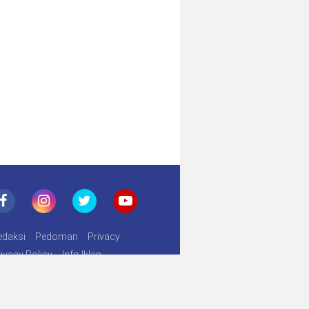
edaksi
Pedoman
Privacy
ivacy Policy
Info Iklan