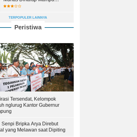
Lahirkan Pemimpin Terbaik
TERPOPULER LAINNYA
Peristiwa
irasi Tersendat, Kelompok
uh nglurug Kantor Gubernur
pung
! Senpi Bripka Arya Direbut
al yang Melawan saat Dipiting