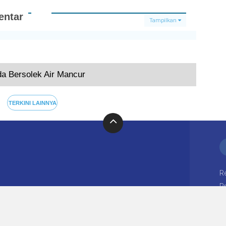
ntar
Tampilkan
Terkini
da Bersolek Air Mancur
TERKINI LAINNYA
R
Pr
Copyright ©
2026 moral lampung