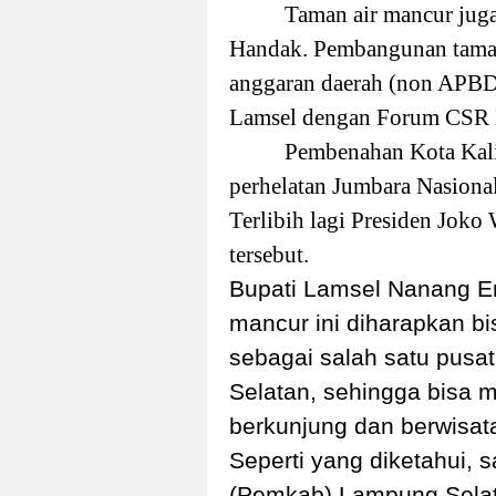
Taman air mancur juga
Handak. P
embangunan taman
anggaran daerah (non APB
Lamsel dengan Forum CSR 
Pembenahan Kota Kalia
perhelatan Jumbara Nasional
Terlibih lagi Presiden Joko
tersebut.
Bupati Lamsel Nanang E
mancur ini diharapkan b
sebagai salah satu pusa
Selatan, sehingga bisa 
berkunjung dan berwisat
Seperti yang diketahui, 
(Pemkab) Lampung Sela