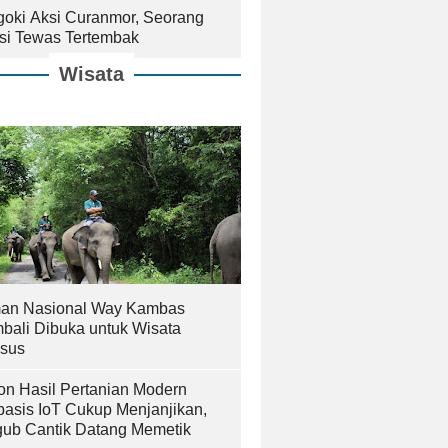
goki Aksi Curanmor, Seorang
isi Tewas Tertembak
Wisata
an Nasional Way Kambas
bali Dibuka untuk Wisata
sus
on Hasil Pertanian Modern
basis IoT Cukup Menjanjikan,
ub Cantik Datang Memetik