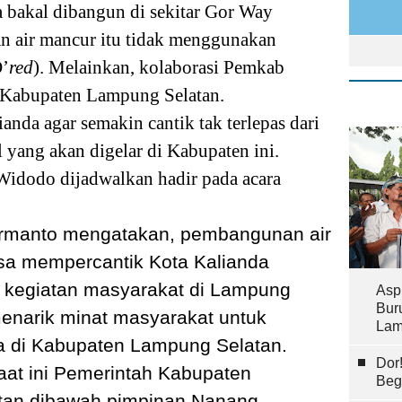
 bakal dibangun di sekitar Gor Way
 air mancur itu tidak menggunakan
D’
red
). Melainkan, kolaborasi Pemkab
Kabupaten Lampung Selatan.
nda agar semakin cantik tak terlepas dari
 yang akan digelar di Kabupaten ini.
 Widodo dijadwalkan hadir pada acara
rmanto mengatakan, pembangunan air
isa mempercantik Kota Kalianda
t kegiatan masyarakat di Lampung
Asp
Bur
menarik minat masyarakat untuk
Lam
a di Kabupaten Lampung Selatan.
Dor
saat ini Pemerintah Kabupaten
Beg
tan dibawah pimpinan Nanang