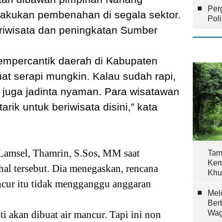
Per
lakukan pembenahan di segala sektor.
Pol
riwisata dan peningkatan Sumber
mpercantik daerah di Kabupaten
at serapi mungkin. Kalau sudah rapi,
t juga jadinta nyaman. Para wisatawan
arik untuk beriwisata disini,” kata
 Lamsel, Thamrin, S.Sos, MM saat
Tam
Kem
al tersebut. Dia menegaskan, rencana
Khu
cur itu tidak mengganggu anggaran
Mel
Ber
ti akan dibuat air mancur. Tapi ini non
Wag