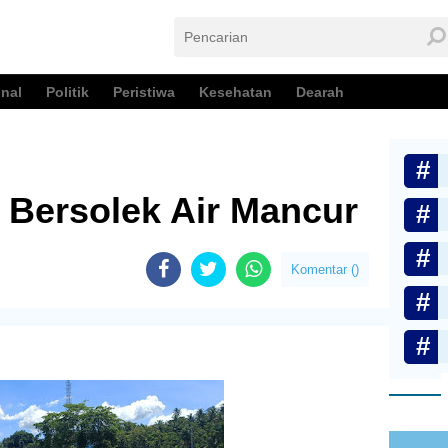
nal
Politik
Peristiwa
Kesehatan
Dearah
 Bersolek Air Mancur
Komentar (
)