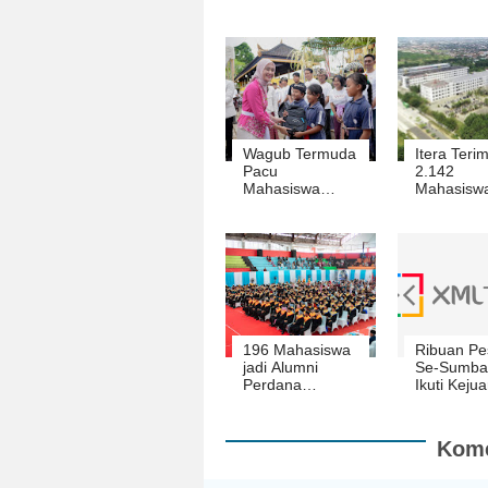
Wagub Termuda
Itera Teri
Pacu
2.142
Mahasiswa
Mahasisw
Hindu Sokong
Jalur SNB
Gagasan untuk
2026, Kuo
Kemajuan
SNBT Mas
Bangsa
Persen dar
Total 5.27
Mahasisw
196 Mahasiswa
Ribuan Pe
jadi Alumni
Se-Sumba
Perdana
Ikuti Keju
Universitas
Drumband
Muhammadiyah
Bupati Cu
Kalianda
PDBI Lam
Kome
Selatan T
2022