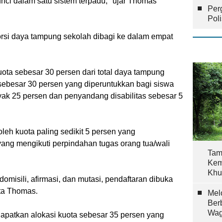
ci dalam satu sistem terpadu," ujar Thomas
Per
Pol
orsi daya tampung sekolah dibagi ke dalam empat
uota sebesar 30 persen dari total daya tampung
 sebesar 30 persen yang diperuntukkan bagi siswa
ak 25 persen dan penyandang disabilitas sebesar 5
leh kuota paling sedikit 5 persen yang
yang mengikuti perpindahan tugas orang tua/wali
Tam
Kem
Khu
 domisili, afirmasi, dan mutasi, pendaftaran dibuka
ata Thomas.
Mel
Ber
Wag
ndapatkan alokasi kuota sebesar 35 persen yang