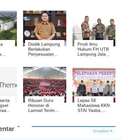
ma
Disdik Lampung
Prodi Ilmu
Berlakukan
Hukum FH UTB
a
Penyesuaian
Lampung Jalani
P
Jam Belajar
Asesmen
ta
Selama
Lapangan BAN-
ih 60
Ramadan
PT
i
5
a
serta
Ribuan Guru
Lepas 58
gsel
Honorer di
Mahasiswa KKN
araan
Lamsel Terima
STAI Yasba,
Insentif Tahap
Bupati Lamsel
p
Dua
Harapkan
pung
Mahasiswa
ntar
ahun
Mampu
Tampilkan
Memberi Warna