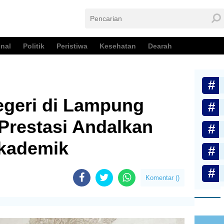
nal
Politik
Peristiwa
Kesehatan
Dearah
geri di Lampung
 Prestasi Andalkan
Akademik
Komentar (
)