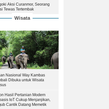
goki Aksi Curanmor, Seorang
isi Tewas Tertembak
Wisata
an Nasional Way Kambas
bali Dibuka untuk Wisata
sus
on Hasil Pertanian Modern
basis IoT Cukup Menjanjikan,
ub Cantik Datang Memetik