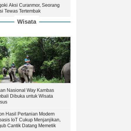
goki Aksi Curanmor, Seorang
isi Tewas Tertembak
Wisata
an Nasional Way Kambas
bali Dibuka untuk Wisata
sus
on Hasil Pertanian Modern
basis IoT Cukup Menjanjikan,
ub Cantik Datang Memetik