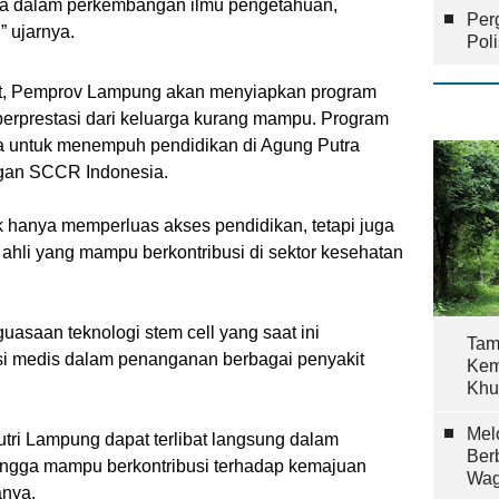
ama dalam perkembangan ilmu pengetahuan,
Per
” ujarnya.
Pol
et, Pemprov Lampung akan menyiapkan program
erprestasi dari keluarga kurang mampu. Program
a untuk menempuh pendidikan di Agung Putra
engan SCCR Indonesia.
ak hanya memperluas akses pendidikan, tetapi juga
 ahli yang mampu berkontribusi di sektor kesehatan
uasaan teknologi stem cell yang saat ini
Tam
si medis dalam penanganan berbagai penyakit
Kem
Khu
Mel
utri Lampung dapat terlibat langsung dalam
Ber
ingga mampu berkontribusi terhadap kemajuan
Wag
anya.