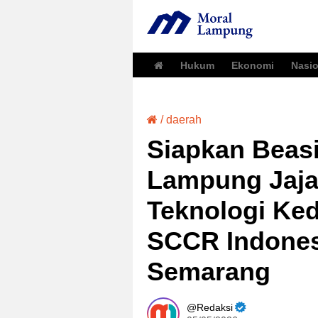
Hukum
Ekonomi
Nasio
/
daerah
Siapkan Beas
Lampung Jaja
Teknologi Ke
SCCR Indones
Semarang
Redaksi