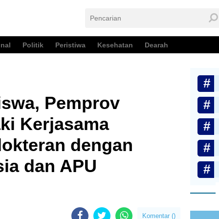
nal
Politik
Peristiwa
Kesehatan
Dearah
iswa, Pemprov
ki Kerjasama
dokteran dengan
ia dan APU
Komentar (
)