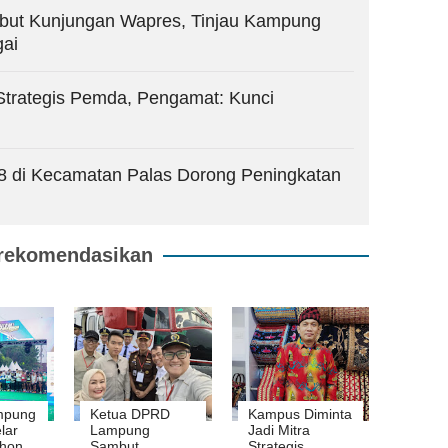
ut Kunjungan Wapres, Tinjau Kampung
gai
Strategis Pemda, Pengamat: Kunci
08 di Kecamatan Palas Dorong Peningkatan
rekomendasikan
mpung
Ketua DPRD
Kampus Diminta
lar
Lampung
Jadi Mitra
thon
Sambut
Strategis