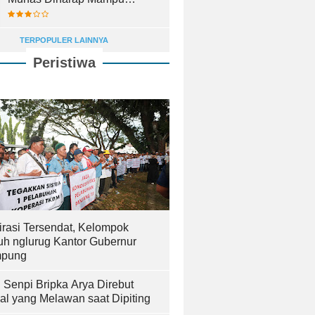
Lahirkan Pemimpin Terbaik
TERPOPULER LAINNYA
Peristiwa
irasi Tersendat, Kelompok
uh nglurug Kantor Gubernur
pung
! Senpi Bripka Arya Direbut
al yang Melawan saat Dipiting