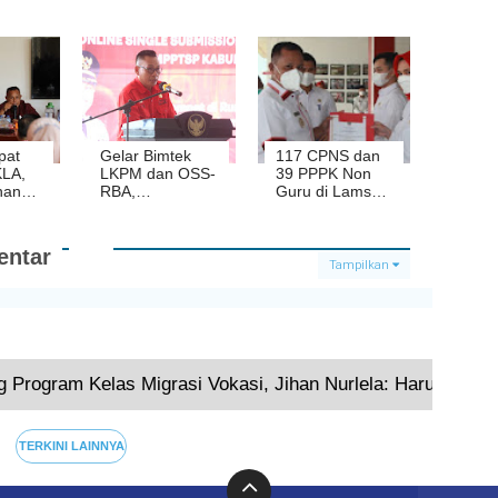
RI,
Eselon II,
Terbaik 1
nang
Kepala Bapenda
Kategori
dan PMDT
Pengelolaan
Saling Tukar
Kepegawaian
di
Jabatan
dari BKN Pusat
enial
pat
Gelar Bimtek
117 CPNS dan
KLA,
LKPM dan OSS-
39 PPPK Non
nang
RBA,
Guru di Lamsel
DPMPPTSP
Terima SK
 Dan
Lamsel
Bupati
Gandeng
ntar
jaran
Pelaku Usaha
Tampilkan
untuk Tuntaskan
Stunting
Terkini
g Program Kelas Migrasi Vokasi, Jihan Nurlela: Harus Dieks
TERKINI LAINNYA