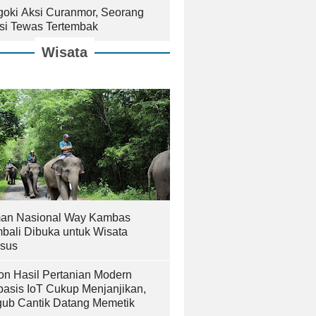
goki Aksi Curanmor, Seorang
isi Tewas Tertembak
Wisata
an Nasional Way Kambas
bali Dibuka untuk Wisata
sus
on Hasil Pertanian Modern
basis IoT Cukup Menjanjikan,
ub Cantik Datang Memetik