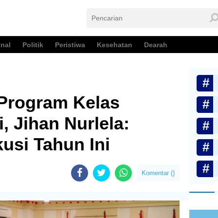
nal
Politik
Peristiwa
Kesehatan
Dearah
 Program Kelas
, Jihan Nurlela:
usi Tahun Ini
Komentar (
)