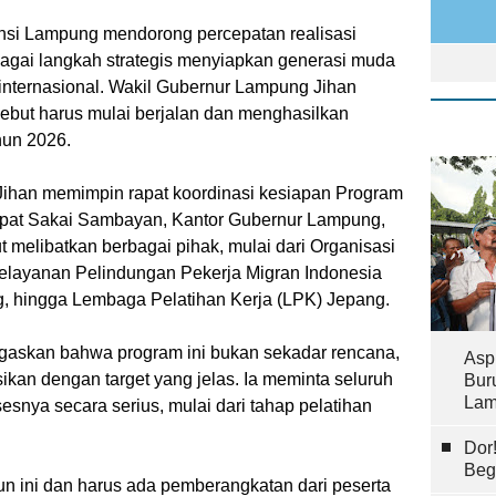
nsi Lampung mendorong percepatan realisasi
agai langkah strategis menyiapkan generasi muda
a internasional. Wakil Gubernur Lampung Jihan
ebut harus mulai berjalan dan menghasilkan
hun 2026.
Jihan memimpin rapat koordinasi kesiapan Program
apat Sakai Sambayan, Kantor Gubernur Lampung,
t melibatkan berbagai pihak, mulai dari Organisasi
elayanan Pelindungan Pekerja Migran Indonesia
 hingga Lembaga Pelatihan Kerja (LPK) Jepang.
egaskan bahwa program ini bukan sekadar rencana,
Asp
ikan dengan target yang jelas. Ia meminta seluruh
Bur
Lam
esnya secara serius, mulai dari tahap pelatihan
Dor
Beg
hun ini dan harus ada pemberangkatan dari peserta