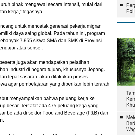
luruh pihak mengawal secara intensif, mulai dari
Per
Pol
an kerja,” tegasnya.
ancang untuk mencetak generasi pekerja migran
emiliki daya saing global. Pada tahun ini, program
ti sebanyak 7.855 siswa SMA dan SMK di Provinsi
ngajar atau sensei.
peserta juga akan mendapatkan pelatihan
han industri di negara tujuan, khususnya Jepang.
lan tepat sasaran, akan dilakukan proses
swa agar pembelajaran yang diberikan lebih terarah.
Tam
ebut menyampaikan bahwa peluang kerja ke
Kem
Khu
up besar. Tercatat ada 475 peluang kerja yang
sar berada di sektor Food and Beverage (F&B) dan
Mel
n.
Ber
Wag