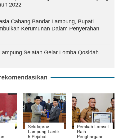
hun 2022
esia Cabang Bandar Lampung, Bupati
imbulkan Kerumunan Dalam Penyerahan
QI Lampung Selatan Gelar Lomba Qosidah
rekomendasikan
Sekdaprov
Pemkab Lamsel
Lampung Lantik
Raih
an
5 Pejabat
Penghargaan