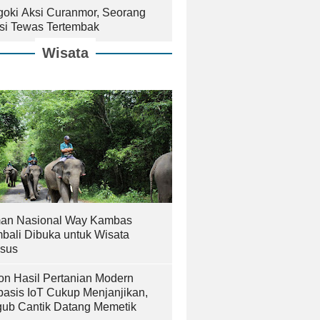
goki Aksi Curanmor, Seorang
isi Tewas Tertembak
Wisata
an Nasional Way Kambas
bali Dibuka untuk Wisata
sus
on Hasil Pertanian Modern
basis IoT Cukup Menjanjikan,
ub Cantik Datang Memetik