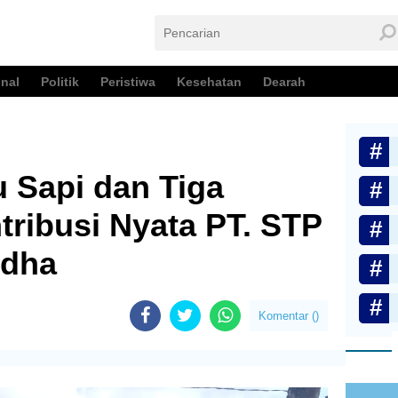
nal
Politik
Peristiwa
Kesehatan
Dearah
 Sapi dan Tiga
ribusi Nyata PT. STP
Adha
Komentar (
)