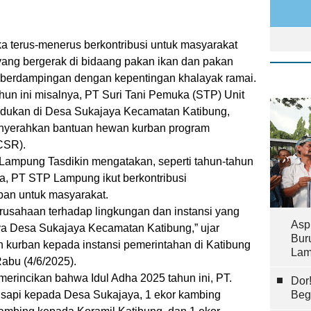
a terus-menerus berkontribusi untuk masyarakat
yang bergerak di bidaang pakan ikan dan pakan
an berdampingan dengan kepentingan khalayak ramai.
hun ini misalnya, PT Suri Tani Pemuka (STP) Unit
dukan di Desa Sukajaya Kecamatan Katibung,
nyerahkan bantuan hewan kurban program
(CSR).
ampung Tasdikin mengatakan, seperti tahun-tahun
, PT STP Lampung ikut berkontribusi
an untuk masyarakat.
erusahaan terhadap lingkungan dan instansi yang
Asp
ya Desa Sukajaya Kecamatan Katibung,” ujar
Bur
 kurban kepada instansi pemerintahan di Katibung
Lam
Rabu (4/6/2025).
 merincikan bahwa Idul Adha 2025 tahun ini, PT.
Dor
Beg
 sapi kepada Desa Sukajaya, 1 ekor kambing