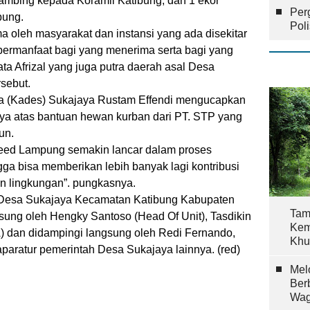
kambing kepada Koramil Katibung, dan 1 ekor
Per
bung.
Pol
a oleh masyarakat dan instansi yang ada disekitar
ermanfaat bagi yang menerima serta bagi yang
ata Afrizal yang juga putra daerah asal Desa
sebut.
a (Kades) Sukajaya Rustam Effendi mengucapkan
nya atas bantuan hewan kurban dari PT. STP yang
un.
ed Lampung semakin lancar dalam proses
ga bisa memberikan lebih banyak lagi kontribusi
an lingkungan”. pungkasnya.
i Desa Sukajaya Kecamatan Katibung Kabupaten
Tam
gsung oleh Hengky Santoso (Head Of Unit), Tasdikin
Kem
A) dan didampingi langsung oleh Redi Fernando,
Khu
paratur pemerintah Desa Sukajaya lainnya. (
red
)
Mel
Ber
Wag