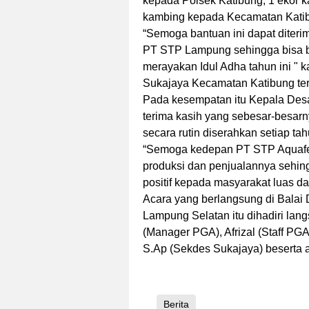
kepada Polsek Katibung, 1 ekor 
kambing kepada Kecamatan Kati
“Semoga bantuan ini dapat diterim
PT STP Lampung sehingga bisa b
merayakan Idul Adha tahun ini " k
Sukajaya Kecamatan Katibung ter
Pada kesempatan itu Kepala Des
terima kasih yang sebesar-besar
secara rutin diserahkan setiap tah
“Semoga kedepan PT STP Aquafe
produksi dan penjualannya sehing
positif kepada masyarakat luas d
Acara yang berlangsung di Bala
Lampung Selatan itu dihadiri lan
(Manager PGA), Afrizal (Staff PG
S.Ap (Sekdes Sukajaya) beserta a
Berita