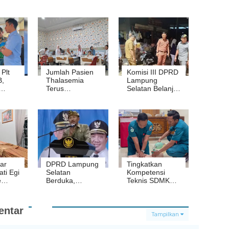
 Plt
Jumlah Pasien
Komisi III DPRD
B,
Thalasemia
Lampung
Terus
Selatan Belanja
Sidak
Bertambah,
Masalah ke
RSBB Terapkan
Pasar
Permentasi
Sidomulyo yang
Talas Boba
Sepi
Pengunjung
ar
DPRD Lampung
Tingkatkan
ti Egi
Selatan
Kompetensi
e
Berduka,
Teknis SDMK
Legislator
Perawat, RSBB
DPRD
Golkar Made
Gelar Pelatihan
Sukintre Tutup
BHD
ntar
ade
Usia
Tampilkan