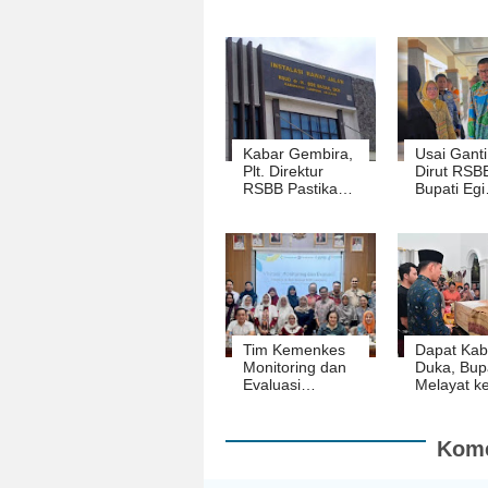
Kabar Gembira,
Usai Ganti
Plt. Direktur
Dirut RSB
RSBB Pastikan
Bupati Egi
Jaspel Cair
Langsung 
Bulan Ini
Tim Kemenkes
Dapat Kab
Monitoring dan
Duka, Bupa
Evaluasi
Melayat k
Onward TB RO
Kediaman
di RSBB
Anggota 
Lampung
Kome
Selatan M
Sukintre