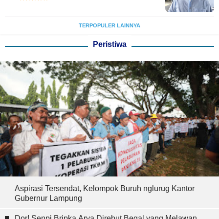
TERPOPULER LAINNYA
Peristiwa
Aspirasi Tersendat, Kelompok Buruh nglurug Kantor
Gubernur Lampung
Dor! Senpi Bripka Arya Direbut Begal yang Melawan