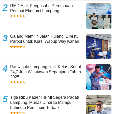
RMD Ajak Pengusaha Perempuan
Perkuat Ekonomi Lampung
Galang Memilih Jalan Pulang: Direstui
Parpol untuk Kursi Wabup Way Kanan
Pariwisata Lampung Naik Kelas, Sedot
24,7 Juta Wisatawan Sepanjang Tahun
2025
Tiga Ribu Kader HIPMI Segera Padati
Lampung, Munas Diharap Mampu
Lahirkan Pemimpin Terbaik