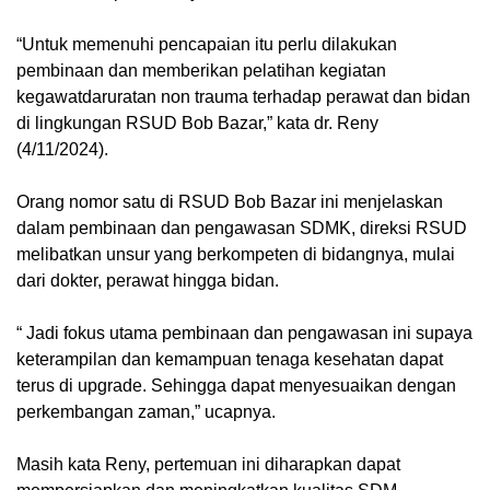
“Untuk memenuhi pencapaian itu perlu dilakukan
pembinaan dan memberikan pelatihan kegiatan
kegawatdaruratan non trauma terhadap perawat dan bidan
di lingkungan RSUD Bob Bazar,” kata dr. Reny
(4/11/2024).
Orang nomor satu di RSUD Bob Bazar ini menjelaskan
dalam pembinaan dan pengawasan SDMK, direksi RSUD
melibatkan unsur yang berkompeten di bidangnya, mulai
dari dokter, perawat hingga bidan.
“ Jadi fokus utama pembinaan dan pengawasan ini supaya
keterampilan dan kemampuan tenaga kesehatan dapat
terus di upgrade. Sehingga dapat menyesuaikan dengan
perkembangan zaman,” ucapnya.
Masih kata Reny,
pertemuan ini diharapkan dapat