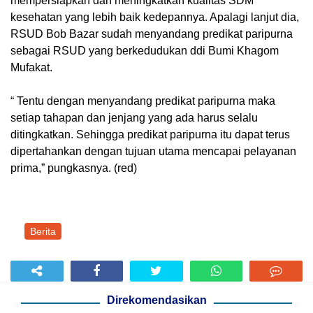
mempersiapkan dan meningkatkan kualitas SDM
kesehatan yang lebih baik kedepannya. Apalagi lanjut dia,
RSUD Bob Bazar sudah menyandang predikat paripurna
sebagai RSUD yang berkedudukan ddi Bumi Khagom
Mufakat.
“ Tentu dengan menyandang predikat paripurna maka
setiap tahapan dan jenjang yang ada harus selalu
ditingkatkan. Sehingga predikat paripurna itu dapat terus
dipertahankan dengan tujuan utama mencapai pelayanan
prima,” pungkasnya. (red)
Berita
Direkomendasikan