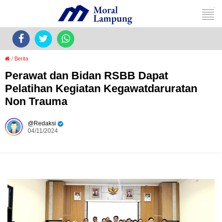
/
Berita
Perawat dan Bidan RSBB Dapat
Pelatihan Kegiatan Kegawatdaruratan
Non Trauma
Redaksi
04/11/2024