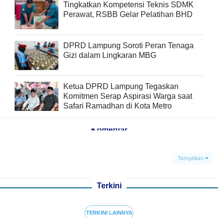
Tingkatkan Kompetensi Teknis SDMK
Perawat, RSBB Gelar Pelatihan BHD
DPRD Lampung Soroti Peran Tenaga
Gizi dalam Lingkaran MBG
Ketua DPRD Lampung Tegaskan
Komitmen Serap Aspirasi Warga saat
Safari Ramadhan di Kota Metro
Komentar
Tampilkan
Terkini
TERKINI LAINNYA