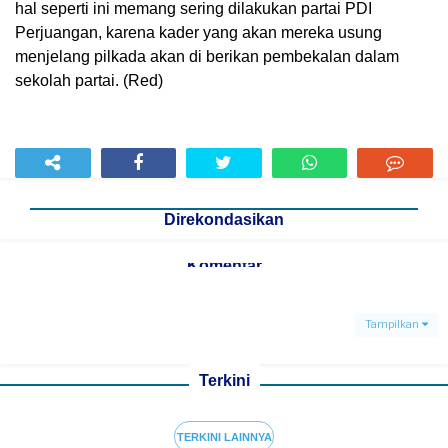
hal seperti ini memang sering dilakukan partai PDI
Perjuangan, karena kader yang akan mereka usung
menjelang pilkada akan di berikan pembekalan dalam
sekolah partai. (Red)
Direkondasikan
Komentar
Tampilkan
Terkini
TERKINI LAINNYA