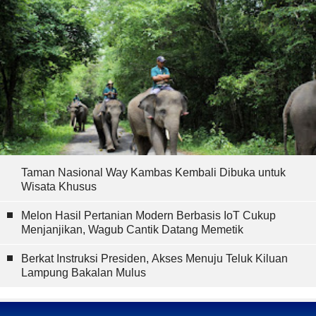
Taman Nasional Way Kambas Kembali Dibuka untuk
Wisata Khusus
Melon Hasil Pertanian Modern Berbasis IoT Cukup
Menjanjikan, Wagub Cantik Datang Memetik
Berkat Instruksi Presiden, Akses Menuju Teluk Kiluan
Lampung Bakalan Mulus