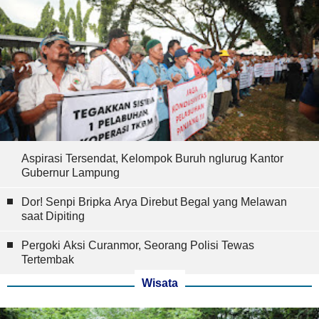
Aspirasi Tersendat, Kelompok Buruh nglurug Kantor
Gubernur Lampung
Dor! Senpi Bripka Arya Direbut Begal yang Melawan
saat Dipiting
Pergoki Aksi Curanmor, Seorang Polisi Tewas
Tertembak
Wisata