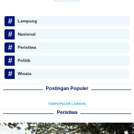
Lampung
Nasional
Peristiwa
Politik
Wisata
Postingan Populer
TERPOPULER LAINNYA
Peristiwa