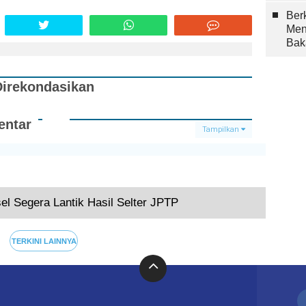
Berk
Men
Bak
Direkondasikan
ntar
Tampilkan
Terkini
el Segera Lantik Hasil Selter JPTP
TERKINI LAINNYA