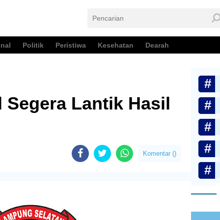
nal
Politik
Peristiwa
Kesehatan
Dearah
 Segera Lantik Hasil
Komentar (
)