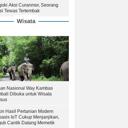
goki Aksi Curanmor, Seorang
isi Tewas Tertembak
Wisata
an Nasional Way Kambas
bali Dibuka untuk Wisata
sus
on Hasil Pertanian Modern
basis IoT Cukup Menjanjikan,
ub Cantik Datang Memetik