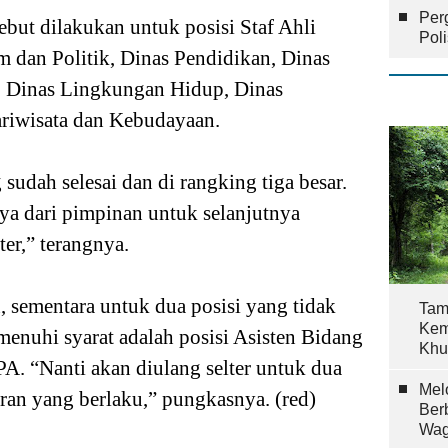
Per
sebut dilakukan untuk posisi
Staf Ahli
Pol
dan Politik, Dinas Pendidikan, Dinas
 Dinas Lingkungan Hidup, Dinas
ariwisata dan Kebudayaan.
sudah selesai dan di rangking tiga besar.
ya dari pimpinan untuk selanjutnya
ter,” terangnya.
, sementara untuk dua posisi yang tidak
Tam
Kem
menuhi syarat adalah posisi Asisten Bidang
Khu
. “Nanti akan diulang selter untuk dua
Mel
uran yang berlaku,” pungkasnya. (red)
Ber
Wag