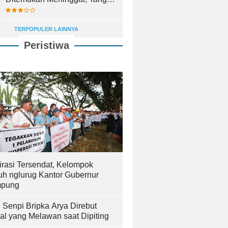
Keluarga Pecah di RS
Bhayangkara
TERPOPULER LAINNYA
Peristiwa
irasi Tersendat, Kelompok
uh nglurug Kantor Gubernur
pung
! Senpi Bripka Arya Direbut
al yang Melawan saat Dipiting