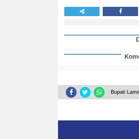
Kome
Bupati Lams