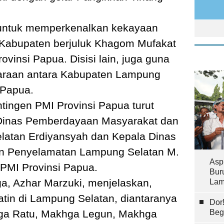
n untuk memperkenalkan kekayaan
 Kabupaten berjuluk Khagom Mufakat
vinsi Papua. Disisi lain, juga guna
daraan antara Kabupaten Lampung
 Papua.
tingen PMI Provinsi Papua turut
 Dinas Pemberdayaan Masyarakat dan
atan Erdiyansyah dan Kepala Dinas
 Penyelamatan Lampung Selatan M.
Asp
 PMI Provinsi Papua.
Bur
a, Azhar Marzuki, menjelaskan,
Lam
atin di Lampung Selatan, diantaranya
Dor
ga Ratu, Makhga Legun, Makhga
Beg