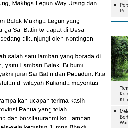
ung, Makhga Legun Way Urang dan
Per
Pol
an Balak Makhga Legun yang
rga Sai Batin terdapat di Desa
 sedang dikunjungi oleh Kontingen
lah salah satu lamban yang berada di
, yaitu Lamban Balak. Bi bumi
yakni jurai Sai Batin dan Pepadun. Kita
tulan di wilayah Kalianda mayoritas
Tam
Kem
yampaikan ucapan terima kasih
Khu
ovinsi Papua yang telah
Mel
Ber
g dan bersilaturahmi ke Lamban
Wag
ela-sela kegiatan Jumpa Bhakti