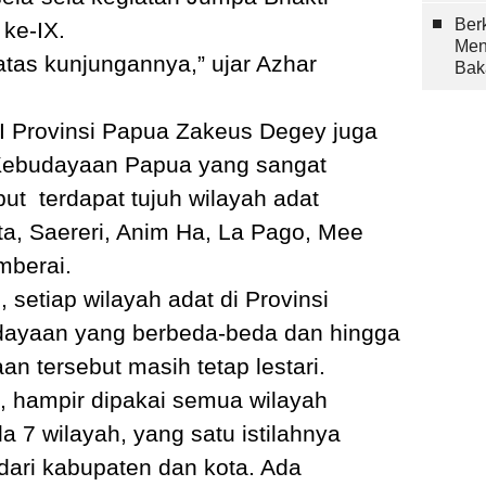
Berk
ke-IX.
Men
 atas kunjungannya,” ujar Azhar
Bak
I Provinsi Papua Zakeus Degey juga
Kebudayaan Papua yang sangat
ut terdapat tujuh wilayah adat
a, Saereri, Anim Ha, La Pago, Mee
mberai.
 setiap wilayah adat di Provinsi
ayaan yang berbeda-beda dan hingga
an tersebut masih tetap lestari.
i, hampir dipakai semua wilayah
 7 wilayah, yang satu istilahnya
 dari kabupaten dan kota. Ada