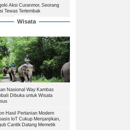
goki Aksi Curanmor, Seorang
isi Tewas Tertembak
Wisata
an Nasional Way Kambas
bali Dibuka untuk Wisata
sus
on Hasil Pertanian Modern
basis IoT Cukup Menjanjikan,
ub Cantik Datang Memetik