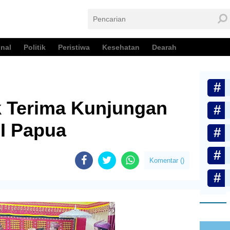
nal
Politik
Peristiwa
Kesehatan
Dearah
 Terima Kunjungan
I Papua
Komentar (
)