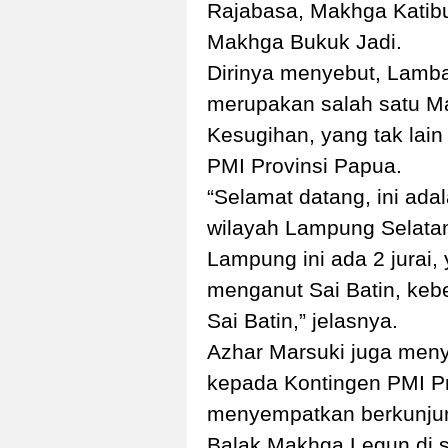
Rajabasa, Makhga Katib
Makhga Bukuk Jadi.
Dirinya menyebut, Lamb
merupakan salah satu Ma
Kesugihan, yang tak lain
PMI Provinsi Papua.
“Selamat datang, ini ada
wilayah Lampung Selatan
Lampung ini ada 2 jurai, 
menganut Sai Batin, kebe
Sai Batin,” jelasnya.
Azhar Marsuki juga men
kepada Kontingen PMI Pr
menyempatkan berkunjun
Balak Makhga Legun di s