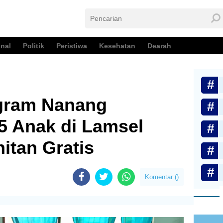
nal
Politik
Peristiwa
Kesehatan
Dearah
ogram Nanang
5 Anak di Lamsel
itan Gratis
Komentar (
)