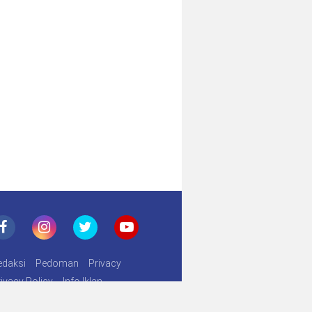
hitan Gratis
edaksi
Pedoman
Privacy
ivacy Policy
Info Iklan