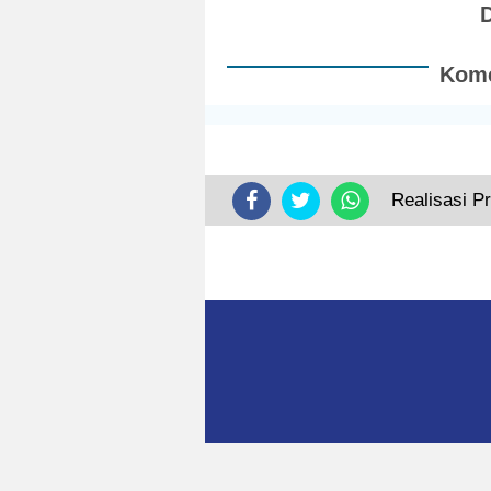
Kome
Realisasi P