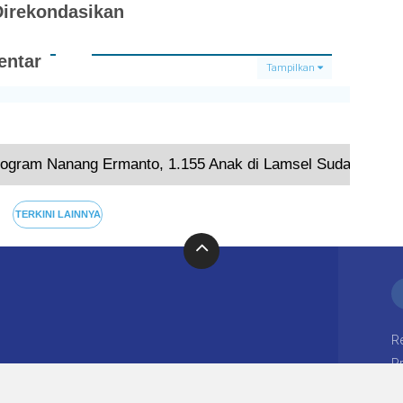
Direkondasikan
ntar
Tampilkan
Terkini
rogram Nanang Ermanto, 1.155 Anak di Lamsel Sudah ikuti K
TERKINI LAINNYA
R
Pr