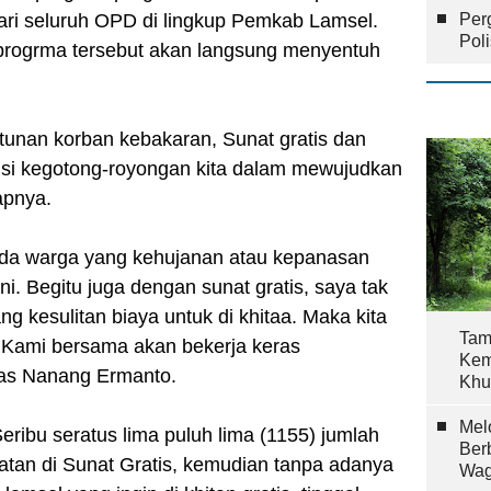
ari seluruh OPD di lingkup Pemkab Lamsel.
Per
Pol
rogrma tersebut akan langsung menyentuh
tunan korban kebakaran, Sunat gratis dan
isi kegotong-royongan kita dalam mewujudkan
apnya.
 ada warga yang kehujanan atau kepanasan
i. Begitu juga dengan sunat gratis, saya tak
g kesulitan biaya untuk di khitaa. Maka kita
Tam
 Kami bersama akan bekerja keras
Kem
gas Nanang Ermanto.
Khu
Mel
eribu seratus lima puluh lima (1155) jumlah
Ber
atan di Sunat Gratis, kemudian tanpa adanya
Wag