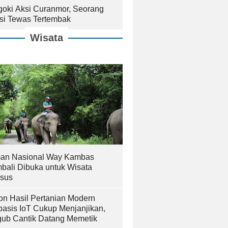
goki Aksi Curanmor, Seorang
isi Tewas Tertembak
Wisata
an Nasional Way Kambas
bali Dibuka untuk Wisata
sus
on Hasil Pertanian Modern
basis IoT Cukup Menjanjikan,
ub Cantik Datang Memetik