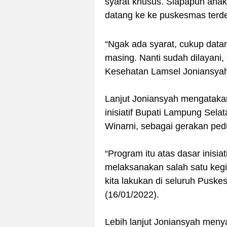
syarat khusus. Siapapun anak l
datang ke ke puskesmas terde
“Ngak ada syarat, cukup data
masing. Nanti sudah dilayani,
Kesehatan Lamsel Joniansya
Lanjut Joniansyah mengatakan,
inisiatif Bupati Lampung Sela
Winarni, sebagai gerakan pe
“Program itu atas dasar inisiat
melaksanakan salah satu kegi
kita lakukan di seluruh Pusk
(16/01/2022).
Lebih lanjut Joniansyah menya