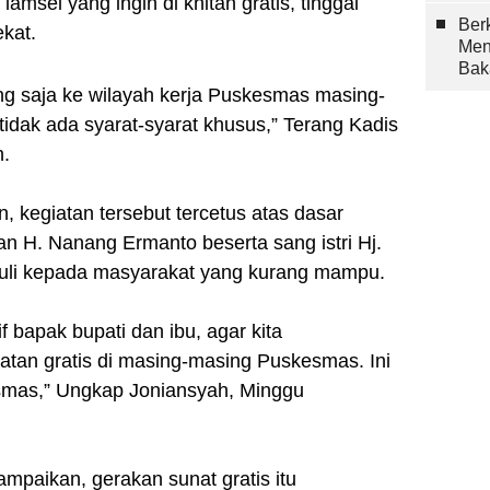
amsel yang ingin di khitan gratis, tinggal
Berk
kat.
Men
Bak
ng saja ke wilayah kerja Puskesmas masing-
 tidak ada syarat-syarat khusus,” Terang Kadis
h.
 kegiatan tersebut tercetus atas dasar
tan H. Nanang Ermanto beserta sang istri Hj.
duli kepada masyarakat yang kurang mampu.
if bapak bupati dan ibu, agar kita
atan gratis di masing-masing Puskesmas. Ini
esmas,” Ungkap Joniansyah, Minggu
mpaikan, gerakan sunat gratis itu