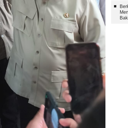
Berk
Men
Bak