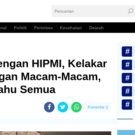
nal
Politik
Peristiwa
Kesehatan
Dearah
engan HIPMI, Kelakar
ngan Macam-Macam,
Tahu Semua
Komentar (
)