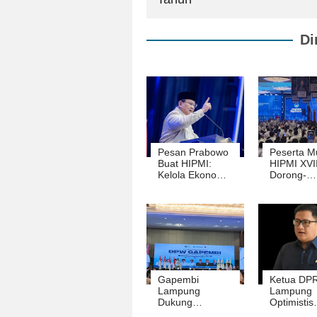
Di
Pesan Prabowo
Peserta M
Buat HIPMI:
HIPMI XVII
Kelola Ekonomi
Dorong-
untuk
dorongan
Kemakmuran
Masuk Bal
Rakyat
Novotel
Gapembi
Ketua DP
Lampung
Lampung
Dukung
Optimistis
Moratorium
Kepemimp