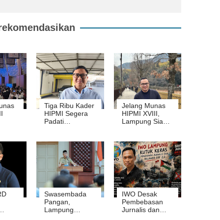
rekomendasikan
unas
Tiga Ribu Kader
Jelang Munas
I
HIPMI Segera
HIPMI XVIII,
Padati
Lampung Siap
Lampung,
Sambut Ribuan
lroom
Munas Diharap
Pengusaha
Mampu
Muda dari
Lahirkan
Seluruh
Pemimpin
Indonesia
Terbaik
RD
Swasembada
IWO Desak
Pangan,
Pembebasan
Lampung
Jurnalis dan
inan
Adalah Kunci
Relawan