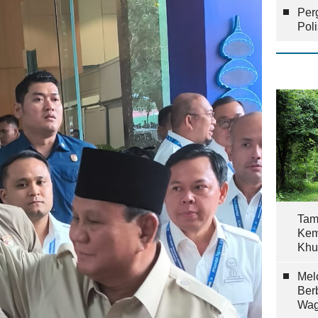
Per
Pol
Tam
Kem
Khu
Mel
Ber
Wag