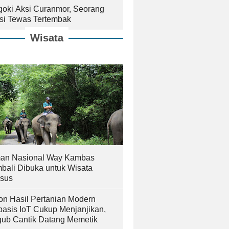
goki Aksi Curanmor, Seorang
isi Tewas Tertembak
Wisata
an Nasional Way Kambas
bali Dibuka untuk Wisata
sus
on Hasil Pertanian Modern
basis IoT Cukup Menjanjikan,
ub Cantik Datang Memetik