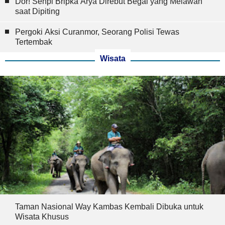
Dor! Senpi Bripka Arya Direbut Begal yang Melawan
saat Dipiting
Pergoki Aksi Curanmor, Seorang Polisi Tewas
Tertembak
Wisata
Taman Nasional Way Kambas Kembali Dibuka untuk
Wisata Khusus