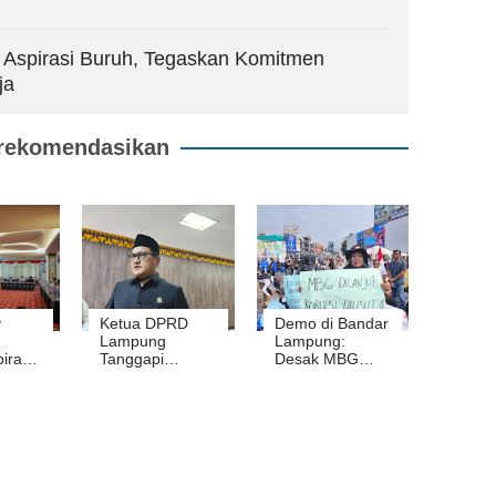
Aspirasi Buruh, Tegaskan Komitmen
ja
rekomendasikan
v
Ketua DPRD
Demo di Bandar
Lampung
Lampung:
irasi
Tanggapi
Desak MBG
Wacana WFH
Dilanjut dan
dan WFA untuk
Korupsi Diusut
Hemat Energi
gan