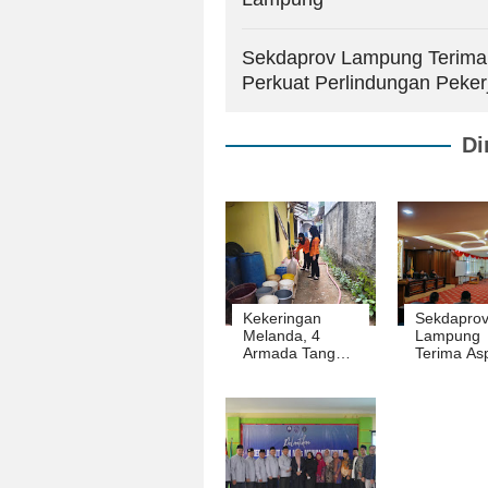
Sekdaprov Lampung Terima 
Perkuat Perlindungan Peker
Di
Kekeringan
Sekdapro
Melanda, 4
Lampung
Armada Tangki
Terima Asp
Siaga Bantu
Buruh,
Warga Bandar
Tegaskan
Lampung
Komitmen
Perkuat
Perlindun
Pekerja