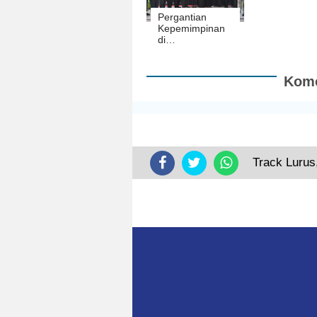
Pergantian
Kepemimpinan
di
Muhammadiyah
Sukarame, PDM
Minta Fokus
Kome
pada Kualitas
Pendidikan
Track Lurus