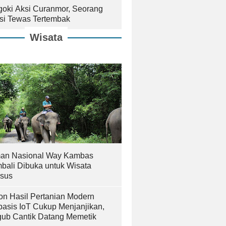
goki Aksi Curanmor, Seorang
isi Tewas Tertembak
Wisata
an Nasional Way Kambas
bali Dibuka untuk Wisata
sus
on Hasil Pertanian Modern
basis IoT Cukup Menjanjikan,
ub Cantik Datang Memetik