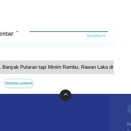
ntar
Tampilkan
Terkini
, Banyak Putaran tapi Minim Rambu, Rawan Laka di Jalur 
TERKINI LAINNYA
R