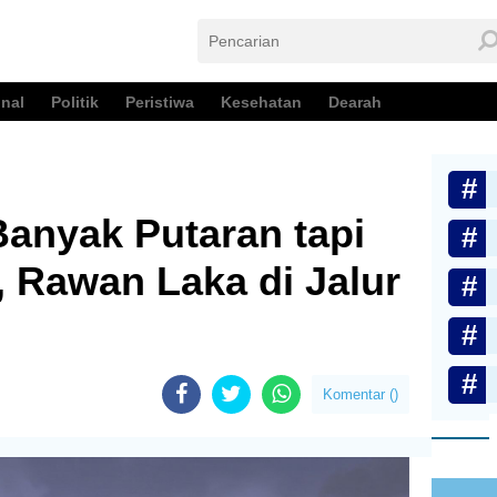
nal
Politik
Peristiwa
Kesehatan
Dearah
Banyak Putaran tapi
 Rawan Laka di Jalur
Komentar (
)