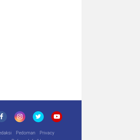
2 Ryacudu
edaksi
Pedoman
Privacy