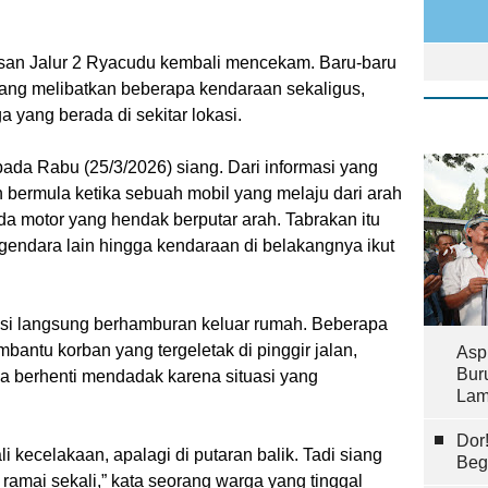
san Jalur 2 Ryacudu kembali mencekam. Baru-baru
s yang melibatkan beberapa kendaraan sekaligus,
yang berada di sekitar lokasi.
 pada Rabu (25/3/2026) siang. Dari informasi yang
 bermula ketika sebuah mobil yang melaju dari arah
a motor yang hendak berputar arah. Tabrakan itu
ndara lain hingga kendaraan di belakangnya ikut
kasi langsung berhamburan keluar rumah. Beberapa
mbantu korban yang tergeletak di pinggir jalan,
Asp
Bur
a berhenti mendadak karena situasi yang
Lam
Dor
i kecelakaan, apalagi di putaran balik. Tadi siang
Beg
ramai sekali,” kata seorang warga yang tinggal