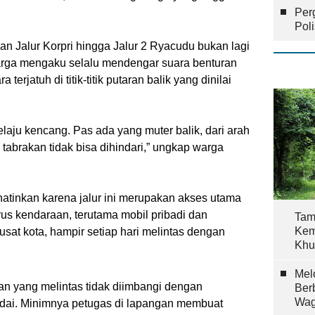
Per
Pol
n Jalur Korpri hingga Jalur 2 Ryacudu bukan lagi
warga mengaku selalu mendengar suara benturan
erjatuh di titik-titik putaran balik yang dinilai
aju kencang. Pas ada yang muter balik, dari arah
tabrakan tidak bisa dihindari,” ungkap warga
atinkan karena jalur ini merupakan akses utama
us kendaraan, terutama mobil pribadi dan
Tam
Kem
sat kota, hampir setiap hari melintas dengan
Khu
Mel
an yang melintas tidak diimbangi dengan
Ber
Wag
adai. Minimnya petugas di lapangan membuat