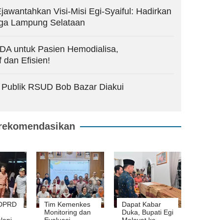
jawantahkan Visi-Misi Egi-Syaiful: Hadirkan
rga Lampung Selataan
DA untuk Pasien Hemodialisa,
 dan Efisien!
Publik RSUD Bob Bazar Diakui
rekomendasikan
 DPRD
Tim Kemenkes
Dapat Kabar
Monitoring dan
Duka, Bupati Egi
lanja
Evaluasi
Melayat ke