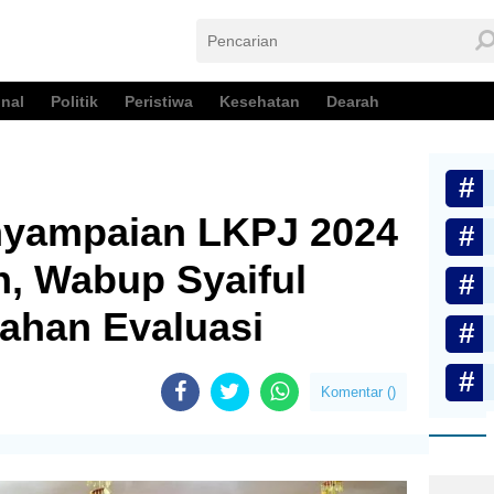
nal
Politik
Peristiwa
Kesehatan
Dearah
nyampaian LKPJ 2024
, Wabup Syaiful
ahan Evaluasi
Komentar (
)