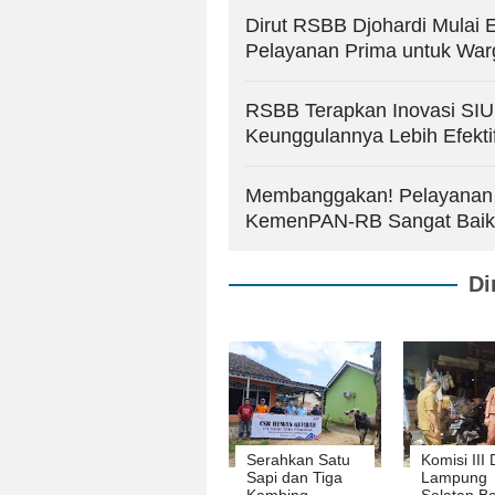
Dirut RSBB Djohardi Mulai E
Pelayanan Prima untuk Wa
RSBB Terapkan Inovasi SIU
Keunggulannya Lebih Efektif
Membanggakan! Pelayanan 
KemenPAN-RB Sangat Baik
Di
Serahkan Satu
Komisi III
Sapi dan Tiga
Lampung
Kambing,
Selatan Be