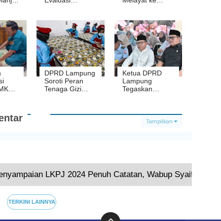
e
Onward TB RO
Kediaman
di RSBB
Anggota DPRD
 yang
Lampung
Selatan Made
ng
Sukintre
n
DPRD Lampung
Ketua DPRD
i
Soroti Peran
Lampung
DMK
Tenaga Gizi
Tegaskan
RSBB
dalam
Komitmen
tihan
Lingkaran MBG
Serap Aspirasi
Warga saat
ntar
Safari
Tampilkan
Ramadhan di
Kota Metro
Terkini
TERKINI LAINNYA