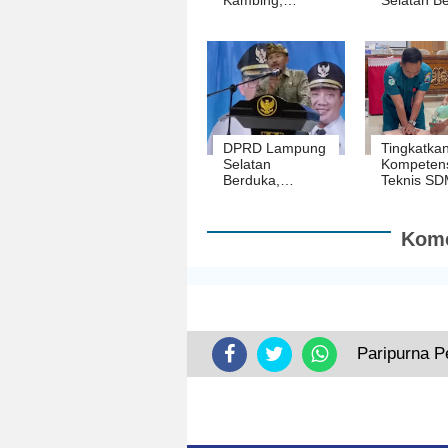
Kontribusi Nyata
Masalah k
PT. STP Sambut
Pasar
Idul Adha
Sidomulyo
Sepi
Pengunju
DPRD Lampung
Tingkatka
Selatan
Kompetens
Berduka,
Teknis S
Legislator
Perawat, 
Golkar Made
Gelar Pela
Sukintre Tutup
BHD
Kome
Usia