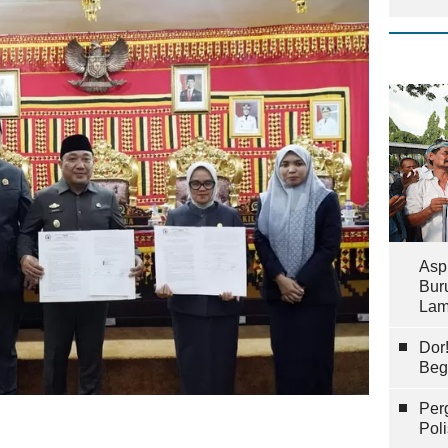
Asp
Bur
Lam
Dor
Beg
Per
Pol