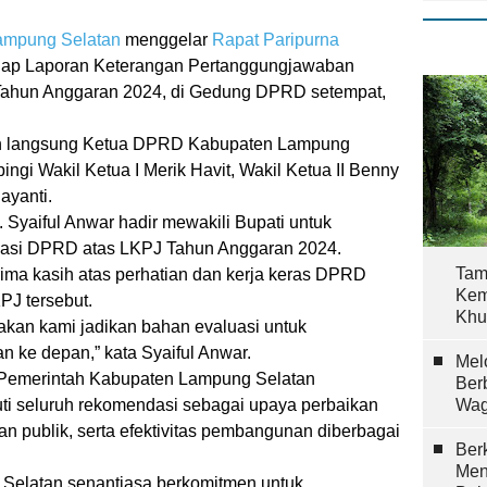
mpung Selatan
menggelar
Rapat Paripurna
dap Laporan Keterangan Pertanggungjawaban
 Tahun Anggaran 2024, di Gedung DPRD setempat,
pin langsung Ketua DPRD Kabupaten Lampung
ngi Wakil Ketua I Merik Havit, Wakil Ketua II Benny
ayanti.
. Syaiful Anwar hadir mewakili Bupati untuk
dasi DPRD atas LKPJ Tahun Anggaran 2024.
Tam
ima kasih atas perhatian dan kerja keras DPRD
Kem
J tersebut.
Khu
kan kami jadikan bahan evaluasi untuk
n ke depan,” kata Syaiful Anwar.
Mel
 Pemerintah Kabupaten Lampung Selatan
Ber
ti seluruh rekomendasi sebagai upaya perbaikan
Wag
an publik, serta efektivitas pembangunan diberbagai
Berk
Men
Selatan senantiasa berkomitmen untuk