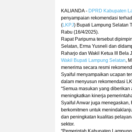
KALIANDA -
DPRD Kabupaten La
penyampaian rekomendasi terha
(
LKPJ
) Bupati Lampung Selatan
Rabu (16/4/2025).
Rapat Paripurna tersebut dipim
Selatan, Erma Yusneli dan didampi
Raharjo dan Wakil Ketua III Bela J
Wakil Bupati Lampung Selatan
, M
menerima secara resmi rekomen
Syaiful menyampaikan ucapan ter
dalam menyusun rekomendasi LKP
“Semua masukan yang diberikan a
meningkatkan kinerja pemerintaha
Syaiful Anwar juga menegaskan,
berkomitmen untuk menindaklanju
dan peningkatan kualitas pelayan
sektor.
“Pemerintah Kabupaten Lampung 