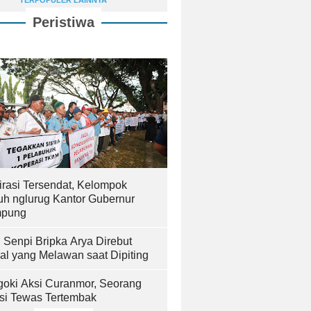
TERPOPULER LAINNYA
Peristiwa
irasi Tersendat, Kelompok
uh nglurug Kantor Gubernur
pung
! Senpi Bripka Arya Direbut
al yang Melawan saat Dipiting
goki Aksi Curanmor, Seorang
isi Tewas Tertembak