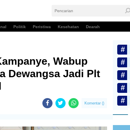
nal
Politik
Peristiwa
Kesehatan
Dearah
 Kampanye, Wabup
 Dewangsa Jadi Plt
l
Komentar (
)