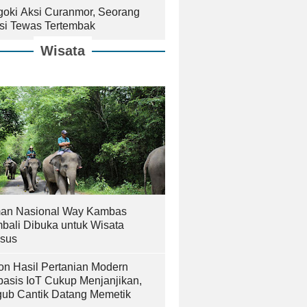
goki Aksi Curanmor, Seorang
isi Tewas Tertembak
Wisata
an Nasional Way Kambas
bali Dibuka untuk Wisata
sus
on Hasil Pertanian Modern
basis IoT Cukup Menjanjikan,
ub Cantik Datang Memetik