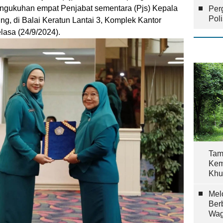
gukuhan empat Penjabat sementara (Pjs) Kepala
Per
Pol
g, di Balai Keratun Lantai 3, Komplek Kantor
lasa (24/9/2024).
Tam
Kem
Khu
Mel
Ber
Wag