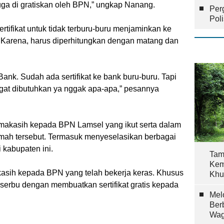
juga di gratiskan oleh BPN,” ungkap Nanang.
Per
Pol
tifikat untuk tidak terburu-buru menjaminkan ke
a. Karena, harus diperhitungkan dengan matang dan
ank. Sudah ada sertifikat ke bank buru-buru. Tapi
gat dibutuhkan ya nggak apa-apa,” pesannya
makasih kepada BPN Lamsel yang ikut serta dalam
ah tersebut. Termasuk menyeselasikan berbagai
 kabupaten ini.
Tam
Kem
kasih kepada BPN yang telah bekerja keras. Khusus
Khu
rbu dengan membuatkan sertifikat gratis kepada
Mel
Ber
Wag