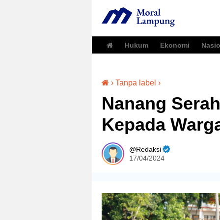
Hukum
Ekonomi
Nasio
›
Tanpa label
›
Nanang Serahk
Kepada Warga
Redaksi
17/04/2024