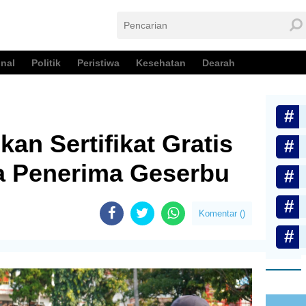
nal
Politik
Peristiwa
Kesehatan
Dearah
an Sertifikat Gratis
 Penerima Geserbu
Komentar (
)