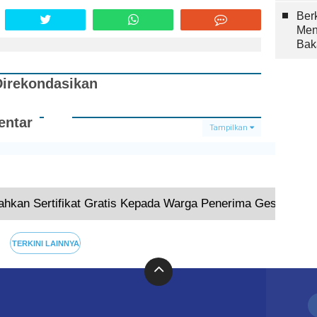
Berk
Men
Bak
Direkondasikan
ntar
Tampilkan
Terkini
hkan Sertifikat Gratis Kepada Warga Penerima Geserbu
TERKINI LAINNYA