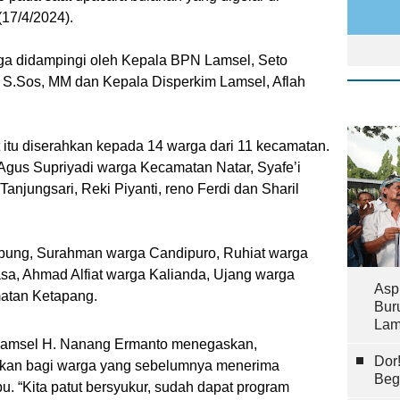
17/4/2024).
juga didampingi oleh Kepala BPN Lamsel, Seto
, S.Sos, MM dan Kepala Disperkim Lamsel, Aflah
at itu diserahkan kepada 14 warga dari 11 kecamatan.
Agus Supriyadi warga Kecamatan Natar, Syafe’i
Tanjungsari, Reki Piyanti, reno Ferdi dan Sharil
ibung, Surahman warga Candipuro, Ruhiat warga
sa, Ahmad Alfiat warga Kalianda, Ujang warga
Asp
atan Ketapang.
Bur
Lam
Lamsel H. Nanang Ermanto menegaskan,
Dor
ntukan bagi warga yang sebelumnya menerima
Beg
. “Kita patut bersyukur, sudah dapat program