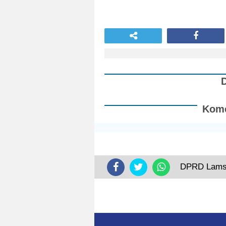
Kome
DPRD Lamse