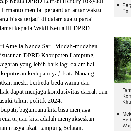
" ucap Ketua DPRD Lamsel Hendry Rosyadi.
Per
 Ermanto menilai
pergantian antar waktu
Pol
g biasa terjadi di dalam suatu partai
lamat kepada Wakil Ketua III DPRD
ari Amelia Nanda Sari. Mudah-mudahan
 disusunan DPRD Kabupaten Lampung
egaran yang lebih baik lagi dalam hal
-keputusan kedepannya," kata Nanang.
atkan meski berbeda-beda warna dan
Tam
ihak dapat menjaga kondusivitas daerah dan
Kem
masuki tahun politik 2024.
Khu
 bupati, bagaimana kita bisa menjaga
Mel
arena tujuan kita adalah menyukseskan
Ber
Wag
ran masyarakat Lampung Selatan.