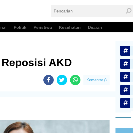
nal
Politik
Peristiwa
Kesehatan
Dearah
 Reposisi AKD
Komentar (
)