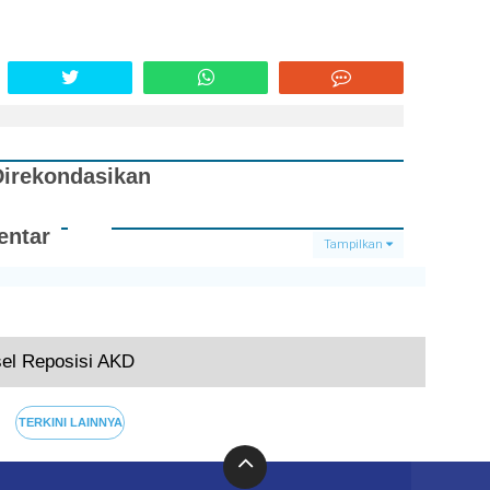
Direkondasikan
ntar
Tampilkan
Terkini
l Reposisi AKD
TERKINI LAINNYA