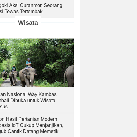
goki Aksi Curanmor, Seorang
isi Tewas Tertembak
Wisata
an Nasional Way Kambas
bali Dibuka untuk Wisata
sus
on Hasil Pertanian Modern
basis IoT Cukup Menjanjikan,
ub Cantik Datang Memetik