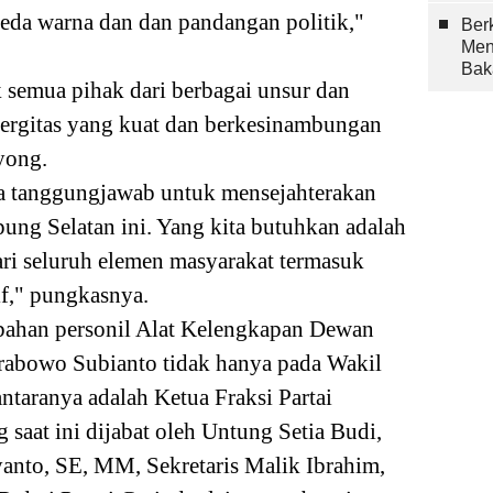
beda warna dan dan pandangan politik,"
Berk
Men
Bak
semua pihak dari berbagai unsur dan
nergitas yang kuat dan berkesinambungan
yong.
a tanggungjawab untuk mensejahterakan
ng Selatan ini. Yang kita butuhkan adalah
ari seluruh elemen masyarakat termasuk
tif," pungkasnya.
bahan personil Alat Kelengkapan Dewan
Prabowo Subianto tidak hanya pada Wakil
taranya adalah Ketua Fraksi Partai
aat ini dijabat oleh Untung Setia Budi,
yanto, SE, MM, Sekretaris Malik Ibrahim,