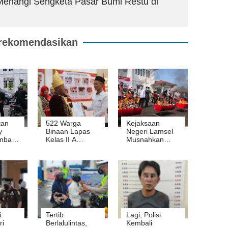
Menangi Sengketa Pasar Bumi Restu di
rekomendasikan
tan
522 Warga
Kejaksaan
y
Binaan Lapas
Negeri Lamsel
bali
Kelas II A
Musnahkan
ejati
Kalianda Dapat
Barang Bukti
Remisi Hari
dari 186
ugaan
Kemerdekaan
Perkara
ah
i
Tertib
Lagi, Polisi
ri
Berlalulintas,
Kembali