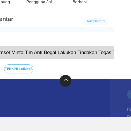
mpung
Pengguna Jalan
Berhasil
Bakal Dihadiahi
Tangkap Satu
Migor oleh
Pelaku
Satlantas Polres
Pencurian di
ntar
Lamsel
Mangku Bumi,
Tampilkan
Dua Masih DPO
Terkini
TERKINI LAINNYA
R
Pr