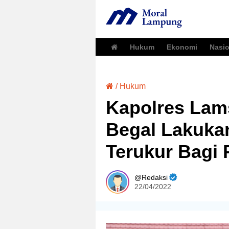
Hukum
Ekonomi
Nasio
/
Hukum
Kapolres Lams
Begal Lakuka
Terukur Bagi 
Redaksi
22/04/2022