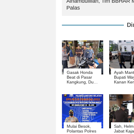
Alhamdulillah, Tim BBHAR 
Palas
Di
Gasak Honda
Ayah Man
Beat di Pasar
Bupati Wa
Kangkung, Dua
Kanan Kem
Pelaku
Diperiksa K
Diringkus
Lampung
Polresta Bandar
Terkait D
Lampung
Mafia Tan
Mulai Besok,
Sah, Helm
Polantas Polres
Jabat Kaja