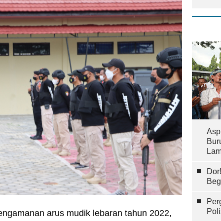
Asp
Bur
Lam
Dor
Beg
Per
Pol
engamanan arus mudik lebaran tahun 2022,