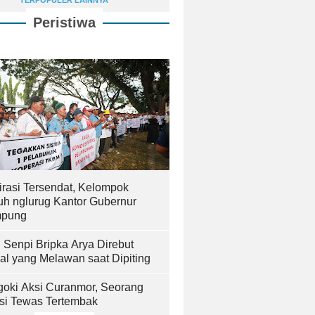
TERPOPULER LAINNYA
Peristiwa
irasi Tersendat, Kelompok
uh nglurug Kantor Gubernur
pung
! Senpi Bripka Arya Direbut
al yang Melawan saat Dipiting
goki Aksi Curanmor, Seorang
isi Tewas Tertembak