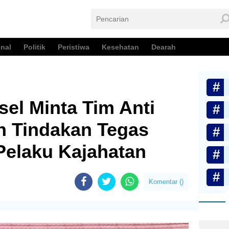
nal
Politik
Peristiwa
Kesehatan
Dearah
el Minta Tim Anti
n Tindakan Tegas
Pelaku Kajahatan
Komentar (
)