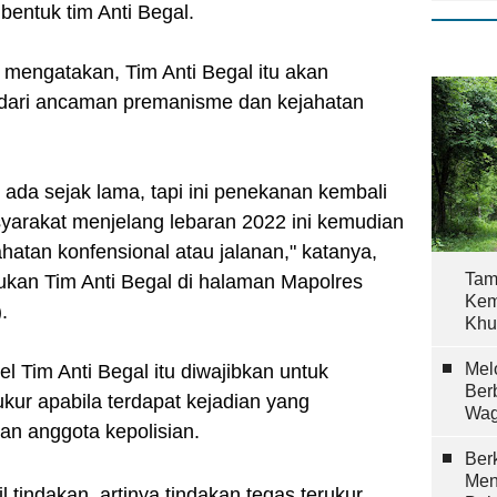
entuk tim Anti Begal.
mengatakan, Tim Anti Begal itu akan
dari ancaman premanisme dan kejahatan
h ada sejak lama, tapi ini penekanan kembali
syarakat menjelang lebaran 2022 ini kemudian
atan konfensional atau jalanan," katanya,
Tam
kan Tim Anti Begal di halaman Mapolres
Kem
.
Khu
Mel
 Tim Anti Begal itu diwajibkan untuk
Ber
kur apabila terdapat kejadian yang
Wag
n anggota kepolisian.
Berk
Men
tindakan, artinya tindakan tegas terukur.