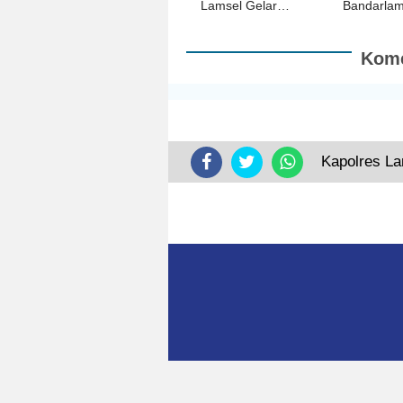
Lamsel Gelar
Bandarla
Razia, 8
Pelanggaran
Jadi Target
Kome
Operasi