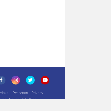
Kapolres Lamsel Minta Tim Anti Begal Lakukan Tindakan Tegas Terukur Bagi Pelaku Kajahatan
edaksi
Pedoman
Privacy
ivacy Policy
Info Iklan