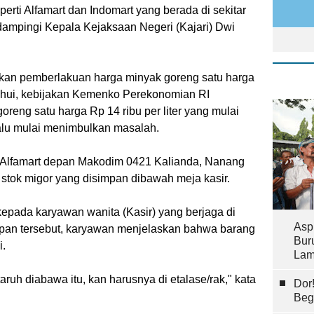
perti Alfamart dan Indomart yang berada di sekitar
dampingi Kepala Kejaksaan Negeri (Kajari) Dwi
ikan pemberlakuan harga minyak goreng satu harga
tahui, kebijakan Kemenko Perekonomian RI
eng satu harga Rp 14 ribu per liter yang mulai
lalu mulai menimbulkan masalah.
 Alfamart depan Makodim 0421 Kalianda, Nanang
ok migor yang disimpan dibawah meja kasir.
pada karyawan wanita (Kasir) yang berjaga di
Asp
mpan tersebut, karyawan menjelaskan bahwa barang
Bur
i.
Lam
aruh diabawa itu, kan harusnya di etalase/rak," kata
Dor
Beg