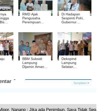
rnya
RMD Ajak
Di Hadapan
ingga
Pengusaha
Sespimti Polri,
Bisa
Perempuan
Gubernur
 MBG
Perkuat
Lampung
Ekonomi
Ingatkan
Lampung
Hilirisasi dan
Kedaulatan
Pangan
aju
BBM Subsidi
Dekopind
Lampung
Lampung
Dijamin Aman,
Selatan
Tidak ada
Gandeng
Pengurangan
Yayasan Bhakti
Kuota
Bela Negara
ntar
Launching
Tampilkan
Benih Padi
Organik PS-08
Terkini
Migor, Nanang : Jika ada Penimbun, Saya Tidak Segan-sega