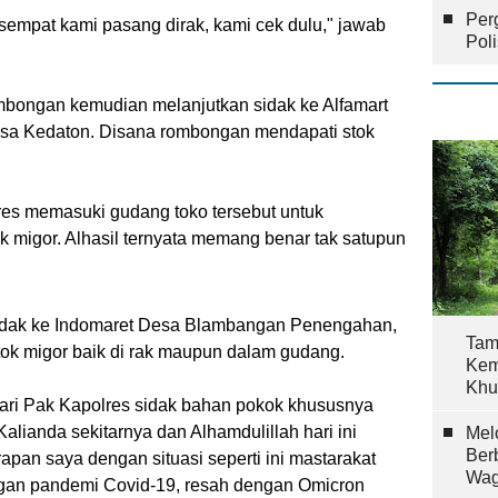
Per
sempat kami pasang dirak, kami cek dulu," jawab
Pol
ombongan kemudian melanjutkan sidak ke Alfamart
Desa Kedaton. Disana rombongan mendapati stok
res memasuki gudang toko tersebut untuk
k migor. Alhasil ternyata memang benar tak satupun
sidak ke Indomaret Desa Blambangan Penengahan,
Tam
tok migor baik di rak maupun dalam gudang.
Kem
Khu
jari Pak Kapolres sidak bahan pokok khususnya
alianda sekitarnya dan Alhamdulillah hari ini
Mel
Ber
apan saya dengan situasi seperti ini mastarakat
Wag
engan pandemi Covid-19, resah dengan Omicron