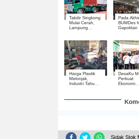
Takdir Singkong
Pada Akhi
Mulai Cerah,
BUMDes h
Lampung
Gapoktan 
Ekspor 3.330
jadi Mitra
Ton Tapioka ke
Tiongkok
Harga Plastik
DesaKu M
Melonjak,
Perkuat
Industri Tahu
Ekonomi
Tempe
Lampung
Disarankan
Pakai Daun
Kome
Pisang
Sidak Stok 