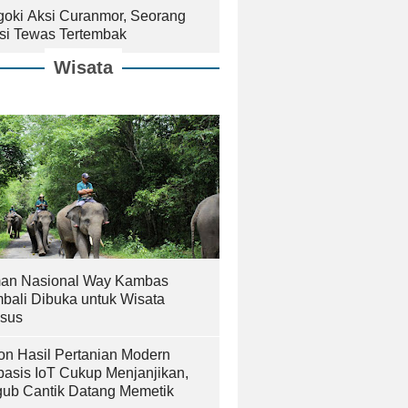
goki Aksi Curanmor, Seorang
isi Tewas Tertembak
Wisata
an Nasional Way Kambas
bali Dibuka untuk Wisata
sus
on Hasil Pertanian Modern
basis IoT Cukup Menjanjikan,
ub Cantik Datang Memetik