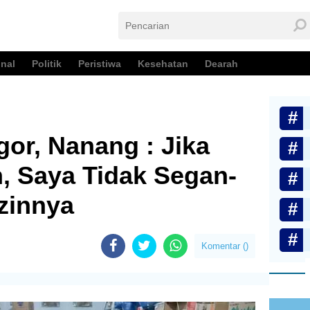
nal
Politik
Peristiwa
Kesehatan
Dearah
gor, Nanang : Jika
, Saya Tidak Segan-
zinnya
Komentar (
)