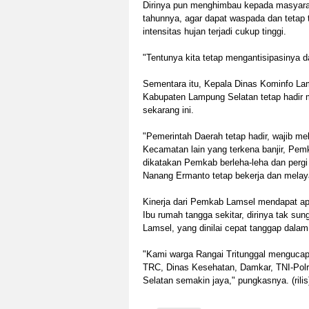
Dirinya pun menghimbau kepada masyaraka
tahunnya, agar dapat waspada dan tetap
intensitas hujan terjadi cukup tinggi.
"Tentunya kita tetap mengantisipasinya d
Sementara itu, Kepala Dinas Kominfo La
Kabupaten Lampung Selatan tetap hadir 
sekarang ini.
"Pemerintah Daerah tetap hadir, wajib mel
Kecamatan lain yang terkena banjir, Pem
dikatakan Pemkab berleha-leha dan perg
Nanang Ermanto tetap bekerja dan melaya
Kinerja dari Pemkab Lamsel mendapat apre
Ibu rumah tangga sekitar, dirinya tak 
Lamsel, yang dinilai cepat tanggap dalam
"Kami warga Rangai Tritunggal menguca
TRC, Dinas Kesehatan, Damkar, TNI-Pol
Selatan semakin jaya," pungkasnya. (rilis