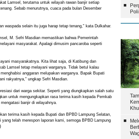
t Lamsel, terutama untuk wilayah rawan banjir setiap
Per
 tenang. Sebab menurutnya, cuaca pada bulan Desember
Pol
an waspada selain itu juga harap tetap tenang," kata Dulkahar.
msel, M. Sefri Masdian memastikan bahwa Pemerintah
melayani masyarakat. Apalagi dimusim pancaroba seperti
ayani masyarakatnya. Kita lihat saja, di Katibung dan
kab Lamsel tetap melayani warganya. Tidak betul kalau
i menghabisi anggaran melupakan warganya. Bapak Bupati
ni rakyatnya," ungkap Sefri Masdian.
siasi dari warga sekitar. Seperti yang diungkapkan salah satu
Tam
sungkan untuk mengungkapkan rasa terima kasih kepada Pemkab
Kem
 mengatasi banjir di wilayahnya.
Khu
pkan terima kasih kepada Bupati dan BPBD Lampung Selatan,
ri yang telah merespon laporan kami, semoga BPBD Lampung
Mel
)
Ber
Wag