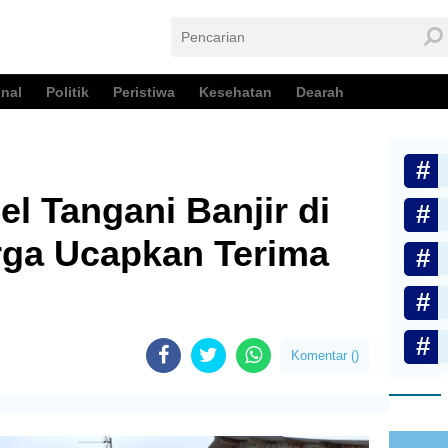
nal
Politik
Peristiwa
Kesehatan
Dearah
 Tangani Banjir di
rga Ucapkan Terima
Komentar (
)