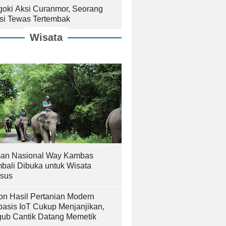
goki Aksi Curanmor, Seorang
isi Tewas Tertembak
Wisata
an Nasional Way Kambas
bali Dibuka untuk Wisata
sus
on Hasil Pertanian Modern
basis IoT Cukup Menjanjikan,
ub Cantik Datang Memetik