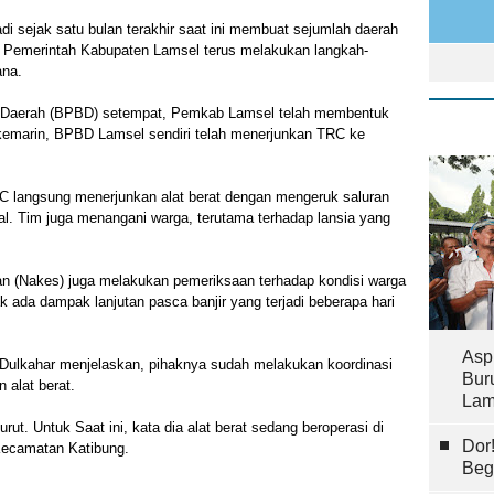
di sejak satu bulan terakhir saat ini membuat sejumlah daerah
u, Pemerintah Kabupaten Lamsel terus melakukan langkah-
ana.
 Daerah (BPBD) setempat, Pemkab Lamsel telah membentuk
 kemarin, BPBD Lamsel sendiri telah menerjunkan TRC ke
RC langsung menerjunkan alat berat dengan mengeruk saluran
l. Tim juga menangani warga, terutama terhadap lansia yang
an (Nakes) juga melakukan pemeriksaan terhadap kondisi warga
k ada dampak lanjutan pasca banjir yang terjadi beberapa hari
Asp
Dulkahar menjelaskan, pihaknya sudah melakukan koordinasi
Bur
 alat berat.
Lam
urut. Untuk Saat ini, kata dia alat berat sedang beroperasi di
Dor
 Kecamatan Katibung.
Beg