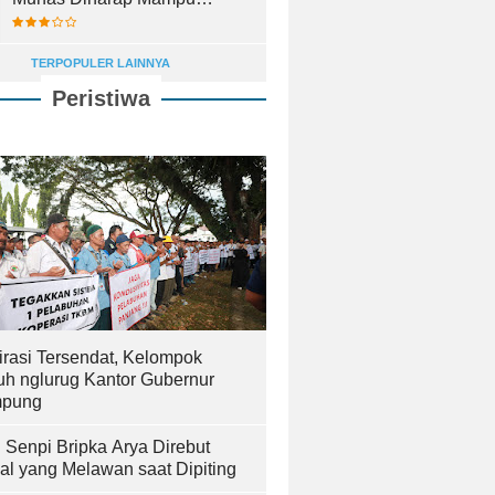
Lahirkan Pemimpin Terbaik
TERPOPULER LAINNYA
Peristiwa
irasi Tersendat, Kelompok
uh nglurug Kantor Gubernur
pung
! Senpi Bripka Arya Direbut
al yang Melawan saat Dipiting