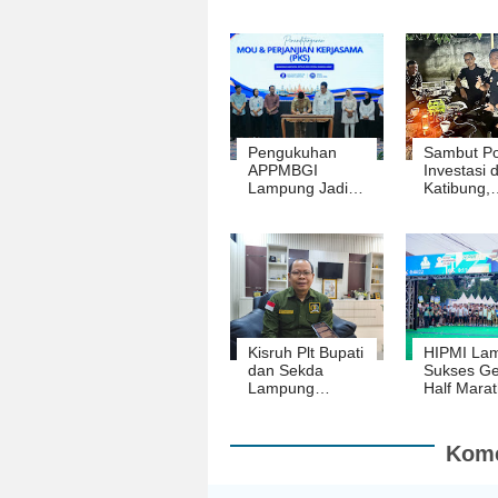
Pengukuhan
Sambut Pos
APPMBGI
Investasi d
Lampung Jadi
Katibung,
Momentum
Sejumlah 
Penguatan
Dorong
Dapur MBG, Ini
Pembuka
Pesan Gubernur
Lapangan 
Kisruh Plt Bupati
HIPMI La
dan Sekda
Sukses Ge
Lampung
Half Mara
Tengah Jadi
2026,
Sorotan, I Made
Perputara
Suarjaya Minta
Ekonomi
Kome
Utamakan
Tembus R
Kepentingan
Miliar
Rakyat