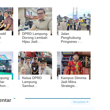
itif
DPRD Lampung
Jalan
i
Dorong Lembah
Penghubung
Hijau Jadi
Pringsewu -
Tokoh
Wisata
Kalirejo Mulai
Konservasi
Digarap, Wagub
an
Jihan Pantau
Kerja
Groundbreaking
mpung
Ketua DPRD
Kampus Diminta
lar
Lampung
Jadi Mitra
thon
Sambut
Strategis
Kunjungan
Pemda,
n
Wapres, Tinjau
Pengamat:
Kampung
Kunci
ntar
p3,4
Nelayan di
Penguatan
Tampilkan
Labuhan
Ekonomi
Maringgai
Daerah