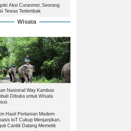
goki Aksi Curanmor, Seorang
isi Tewas Tertembak
Wisata
an Nasional Way Kambas
bali Dibuka untuk Wisata
sus
on Hasil Pertanian Modern
basis IoT Cukup Menjanjikan,
ub Cantik Datang Memetik