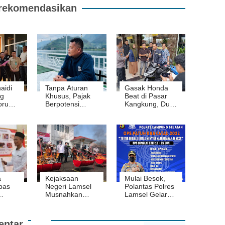
rekomendasikan
aidi
Tanpa Aturan
Gasak Honda
g
Khusus, Pajak
Beat di Pasar
rupsi
Berpotensi
Kangkung, Dua
Bebani Yayasan
Pelaku
Pengelola MBG
Diringkus
7,286
Polresta Bandar
 AS
Lampung
a
Kejaksaan
Mulai Besok,
pas
Negeri Lamsel
Polantas Polres
Musnahkan
Lamsel Gelar
Dapat
Barang Bukti
Razia, 8
i
dari 186
Pelanggaran
aan
Perkara
Jadi Target
ntar