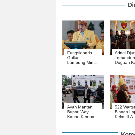
Di
Fungsionaris
Arinal Djun
Golkar
Tersandun
Lampung Minta
Dugaan Ko
Publik Hormati
Dana PI,
Proses Hukum
Kerugian
Arinal
Ditaksir 1
Juta Dolar
Ayah Mantan
522 Warg
Bupati Way
Binaan La
Kanan Kembali
Kelas II A
Diperiksa Kejati
Kalianda 
Lampung
Remisi Har
Terkait Dugaan
Kemerdek
Kome