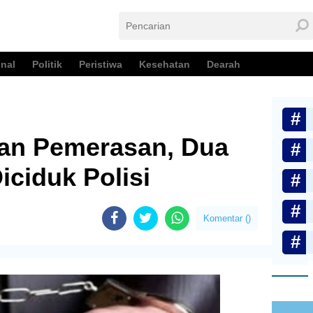
nal
Politik
Peristiwa
Kesehatan
Dearah
an Pemerasan, Dua
ciduk Polisi
Komentar (
)