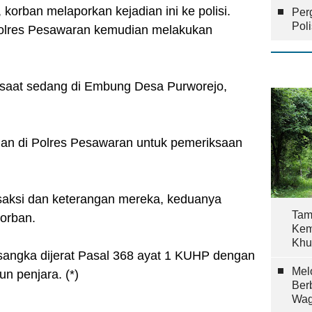
korban melaporkan kejadian ini ke polisi.
Per
Pol
Polres Pesawaran kemudian melakukan
saat sedang di Embung Desa Purworejo,
ahan di Polres Pesawaran untuk pemeriksaan
-saksi dan keterangan mereka, keduanya
Tam
korban.
Kem
Khu
sangka dijerat Pasal 368 ayat 1 KUHP dengan
Mel
n penjara. (*)
Ber
Wag