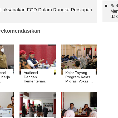
Berk
elaksanakan FGD Dalam Rangka Persiapan
Men
Bak
rekomendasikan
msel
Audiensi
Kejar Tayang
t Kerja
Dengan
Program Kelas
Kementerian
Migrasi Vokasi,
ri
Pertanian RI,
Jihan Nurlela:
tual
Bupati Nanang
Harus
Akan Bina
Dieksekusi
Satpol PP
Tahun Ini
Lamsel Jadi
Petani Millenial