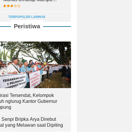
Lahirkan Pemimpin Terbaik
TERPOPULER LAINNYA
Peristiwa
irasi Tersendat, Kelompok
uh nglurug Kantor Gubernur
pung
! Senpi Bripka Arya Direbut
al yang Melawan saat Dipiting