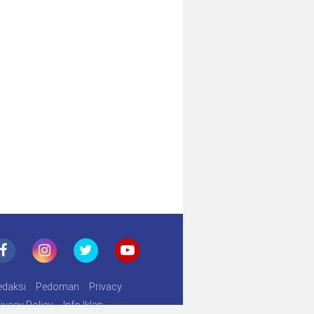
edaksi
Pedoman
Privacy
ivacy Policy
Info Iklan