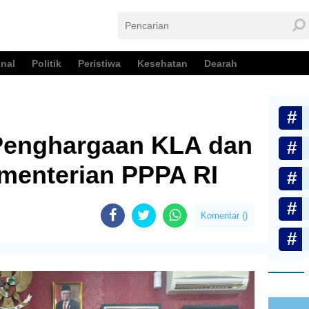
nal
Politik
Peristiwa
Kesehatan
Dearah
Penghargaan KLA dan
menterian PPPA RI
Komentar (
)