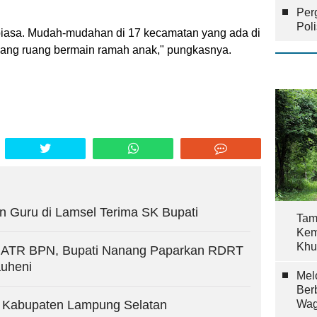
Per
Pol
 biasa. Mudah-mudahan di 17 kecamatan yang ada di
uang ruang bermain ramah anak," pungkasnya.
Guru di Lamsel Terima SK Bupati
Tam
Kem
Khu
 ATR BPN, Bupati Nanang Paparkan RDRT
auheni
Mel
Ber
 Kabupaten Lampung Selatan
Wag