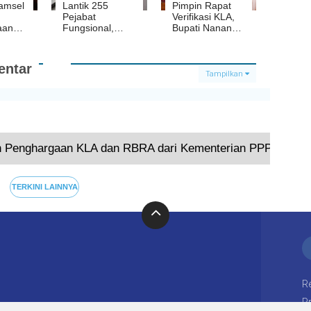
amsel
Lantik 255
Pimpin Rapat
Pejabat
Verifikasi KLA,
aan
Fungsional,
Bupati Nanang
Nanang Pinta
Tekankan
ASN Harus Siap
Kordinasi Dan
an
Ditugaskan di
Komitmen
ntar
ian
Mana Saja
Seluruh Jajaran
Tampilkan
Pusat
Terkini
h Penghargaan KLA dan RBRA dari Kementerian PPPA RI
TERKINI LAINNYA
R
Pr