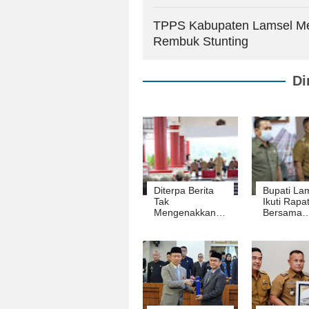
TPPS Kabupaten Lamsel M
Rembuk Stunting
Di
Diterpa Berita
Bupati La
Tak
Ikuti Rapa
Mengenakkan,
Bersama
Bupati Nanang
Kemendag
Beri Penjelasan
Melalui Vir
Meeting