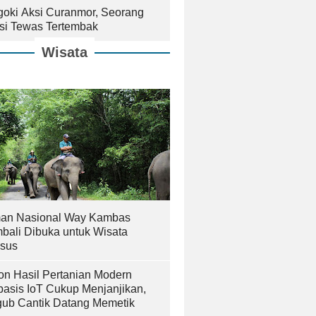
goki Aksi Curanmor, Seorang
isi Tewas Tertembak
Wisata
an Nasional Way Kambas
bali Dibuka untuk Wisata
sus
on Hasil Pertanian Modern
basis IoT Cukup Menjanjikan,
ub Cantik Datang Memetik