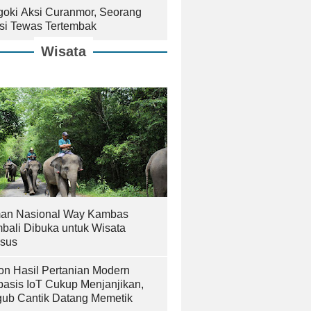
goki Aksi Curanmor, Seorang
isi Tewas Tertembak
Wisata
an Nasional Way Kambas
bali Dibuka untuk Wisata
sus
on Hasil Pertanian Modern
basis IoT Cukup Menjanjikan,
ub Cantik Datang Memetik