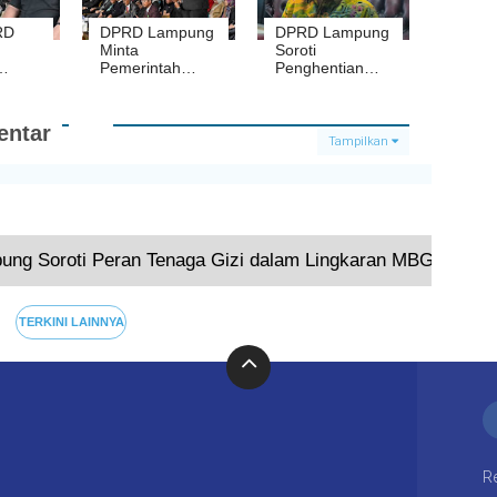
RD
DPRD Lampung
DPRD Lampung
Minta
Soroti
Pemerintah
Penghentian
Pusat Kaji Ulang
PBI JK, Syukron
rasi
Anggaran MBG
Muchtar Minta
t
yang Pakai
Berbasis Data
ntar
Dana
dan
Tampilkan
 di
Pendidikan
Disosialisasikan
o
Terkini
ng Soroti Peran Tenaga Gizi dalam Lingkaran MBG
TERKINI LAINNYA
R