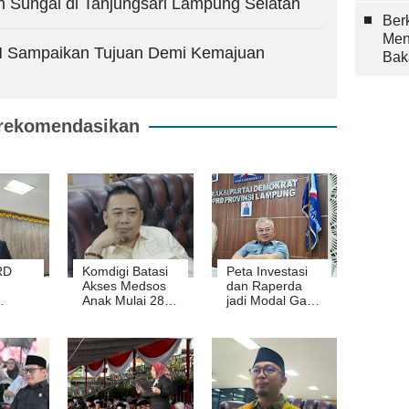
h Sungai di Tanjungsari Lampung Selatan
Berk
Men
AM Sampaikan Tujuan Demi Kemajuan
Bak
rekomendasikan
RD
Komdigi Batasi
Peta Investasi
Akses Medsos
dan Raperda
Anak Mulai 28
jadi Modal Gaet
WFH
Maret 2026,
Investor ke
ntuk
DPRD Lampung
Lampung
rgi
Minta
dengan
Pengawasan
Kepastian
Orang Tua
Diperketat