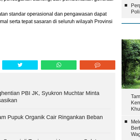
Per
Pol
an standar operasional dan pengawasan dapat
al serta tepat sasaran di seluruh wilayah Provinsi
entian PBI JK, Syukron Muchtar Minta
Tam
sasikan
Kem
Khu
am Pupuk Organik Cair Ringankan Beban
Mel
Ber
Wag