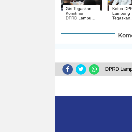
Giri Tegaskan
Ketua DP
Komitmen
Lampung
DPRD Lampung
Tegaskan
Dukung
Komitmen
Pelestarian
Serap Aspi
Lingkungan dan
Warga saa
Kome
Mitigasi Konflik
Safari
Gajah di Way
Ramadhan
Kambas
Kota Metr
DPRD Lampu