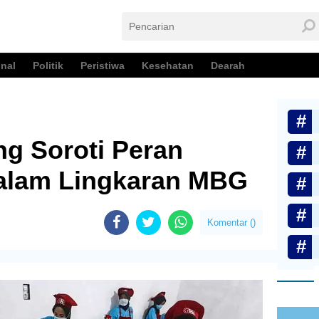
nal
Politik
Peristiwa
Kesehatan
Dearah
 Soroti Peran
dalam Lingkaran MBG
Komentar (
)