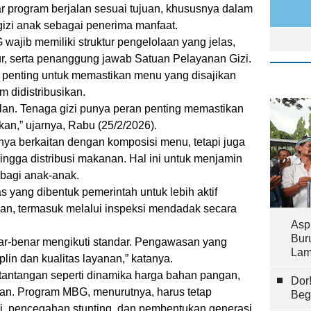
ar program berjalan sesuai tujuan, khususnya dalam
zi anak sebagai penerima manfaat.
wajib memiliki struktur pengelolaan yang jelas,
ur, serta penanggung jawab Satuan Pelayanan Gizi.
i penting untuk memastikan menu yang disajikan
 didistribusikan.
lan. Tenaga gizi punya peran penting memastikan
an,” ujarnya, Rabu (25/2/2026).
anya berkaitan dengan komposisi menu, tetapi juga
ingga distribusi makanan. Hal ini untuk menjamin
bagi anak-anak.
 yang dibentuk pemerintah untuk lebih aktif
n, termasuk melalui inspeksi mendadak secara
Asp
Bur
ar-benar mengikuti standar. Pengawasan yang
Lam
lin dan kualitas layanan,” katanya.
tantangan seperti dinamika harga bahan pangan,
Dor
ikan. Program MBG, menurutnya, harus tetap
Beg
zi, pencegahan stunting, dan pembentukan generasi