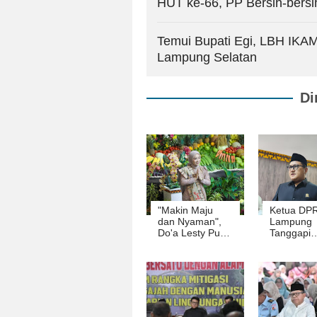
HUT ke-66, PP Bersih-bersi
Temui Bupati Egi, LBH IK
Lampung Selatan
Di
"Makin Maju
Ketua DP
dan Nyaman",
Lampung
Do'a Lesty Putri
Tanggapi
Utami saat
Wacana 
Lampung
dan WFA u
Berusia 62
Hemat Ene
Tahun