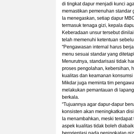
di tingkat dapur menjadi kunci ag
memastikan pemenuhan standar gi
Ia menegaskan, setiap dapur MBG 
termasuk tenaga gizi, kepala dap
Keberadaan unsur tersebut dinila
telah memenuhi ketentuan sebelum
“Pengawasan internal harus berja
menu sesuai standar yang ditetapk
Menurutnya, standarisasi tidak h
proses pengolahan, kebersihan, h
kualitas dan keamanan konsumsi 
Mikdar juga meminta tim pengawas
melakukan pemantauan di lapanga
berkala.
“Tujuannya agar dapur-dapur ben
konsisten akan meningkatkan disip
Ia menambahkan, meski terdapat 
aspek kualitas tidak boleh diaba
berorientasi pada peningkatan gi