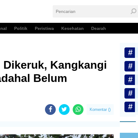
nal
Politik
Peristiwa
Kesehatan
Dearah
 Dikeruk, Kangkangi
adahal Belum
Komentar (
)