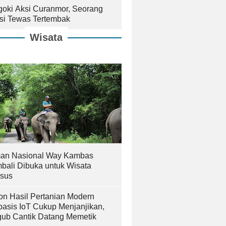
goki Aksi Curanmor, Seorang
isi Tewas Tertembak
Wisata
an Nasional Way Kambas
bali Dibuka untuk Wisata
sus
on Hasil Pertanian Modern
basis IoT Cukup Menjanjikan,
ub Cantik Datang Memetik