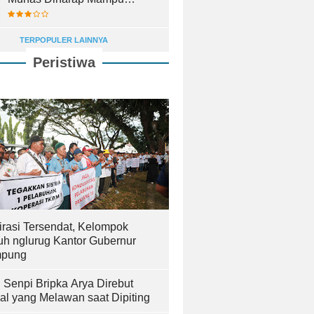
Lahirkan Pemimpin Terbaik
TERPOPULER LAINNYA
Peristiwa
irasi Tersendat, Kelompok
uh nglurug Kantor Gubernur
pung
! Senpi Bripka Arya Direbut
al yang Melawan saat Dipiting