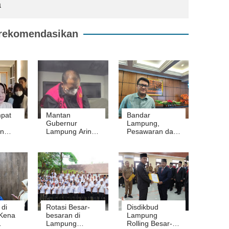
a
rekomendasikan
mpat
Mantan
Bandar
Gubernur
Lampung,
n
Lampung Arinal
Pesawaran dan
 Istri
Djunaidi jadi
Lampung
Masuk
Tersangka
Selatan Masuk
anan,
Korupsi LEB,
Usulan KEK
in
Langsung
Pariwisata
Tidak
Diangkut Mobil
Tahanan
di
Rotasi Besar-
Disdikbud
Kena
besaran di
Lampung
Lampung
Rolling Besar-