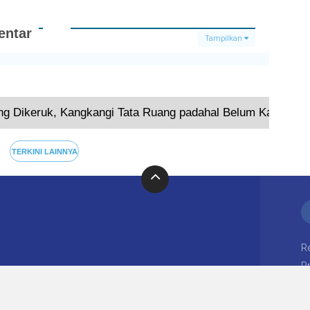
elum
Selatan, Ini
besaran, Ini
andar
Daftar 56
Daftar 51
an
Pejabat yang
Kepsek
ntar
Dilantik!
SMA/SMK yang
Tampilkan
Dilantik
Terkini
g Dikeruk, Kangkangi Tata Ruang padahal Belum Kantongi I
TERKINI LAINNYA
R
Pr
Copyright ©
2026 moral lampung