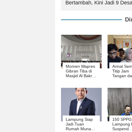
Bertambah, Kini Jadi 9 Des
Di
Momen Wapres
Arinal Se
Gibran Tiba di
Titip Jam
Masjid Al Bakrie
Tangan da
Lampung
Cincin pada
Sebelum 
Mobil Tah
Riana Yak
Suaminya 
Korupsi
Lampung Siap
150 SPPG 
Jadi Tuan
Lampung 
Rumah Munas
Suspend