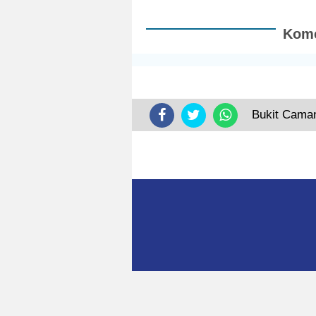
HIPMI ke-18:
Gegara B
Konsolidasi
Penuhi St
Jaringan Bisnis
Pengelola
Kome
Perkuat
Limbah
Ekonomi
Nasional
Bukit Caman