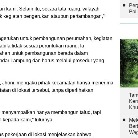
Per
dari kami. Selain itu, secara tata ruang, wilayah
Pol
tuk kegiatan pengerukan ataupun pertambangan,”
engerukan untuk pembangunan perumahan, kegiatan
abila tidak sesuai peruntukan ruang. Ia
lahan untuk pembangunan berada dalam
dar Lampung dan harus melalui prosedur yang
n, Jhoni, mengaku pihak kecamatan hanya menerima
tan di lokasi tersebut, tanpa diperlihatkan
Tam
Kem
Khu
eka menyampaikan hanya membangun talud, tapi
n kepada kami,” tuturnya.
Mel
Ber
Wag
was pekerjaan di lokasi menjelaskan bahwa