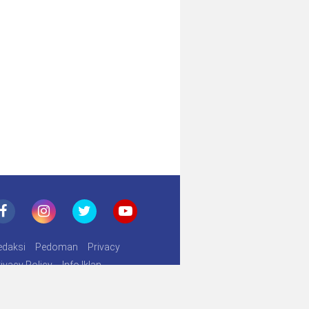
zin
edaksi
Pedoman
Privacy
ivacy Policy
Info Iklan