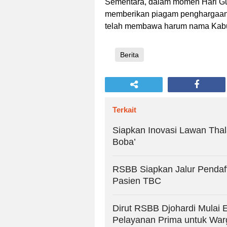
Sementara, dalam momen Hari Gu
memberikan piagam penghargaan d
telah membawa harum nama Kabu
Berita
Terkait
Siapkan Inovasi Lawan Tha
Boba’
RSBB Siapkan Jalur Pendaf
Pasien TBC
Dirut RSBB Djohardi Mulai E
Pelayanan Prima untuk Wa