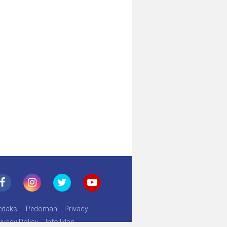
a Guru
edaksi
Pedoman
Privacy
ivacy Policy
Info Iklan