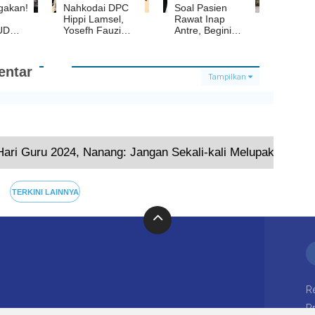
akan!
Nahkodai DPC
Soal Pasien
Hippi Lamsel,
Rawat Inap
UD
Yosefh Fauzi
Antre, Begini
Bawa Semangat
Penjelasan
Lokal
Menejemen
N-RB
RSUD Bob
ntar
ik
Bazar
Tampilkan
Terkini
Hari Guru 2024, Nanang: Jangan Sekali-kali Melupakan Jas
TERKINI LAINNYA
R
Pr