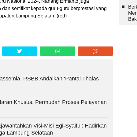
ru Nasional 2024, Nanang Ermanto juga
Berk
an sertifikat kepada guru-guru berprestasi yang
Men
paten Lampung Selatan. (red)
Bak
lassemia, RSBB Andalkan ‘Pantai Thalas
taran Khusus, Permudah Proses Pelayanan
jawantahkan Visi-Misi Egi-Syaiful: Hadirkan
rga Lampung Selataan