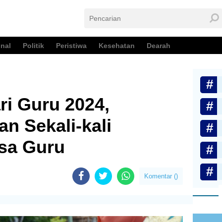
nal
Politik
Peristiwa
Kesehatan
Dearah
ri Guru 2024,
n Sekali-kali
sa Guru
Komentar (
)