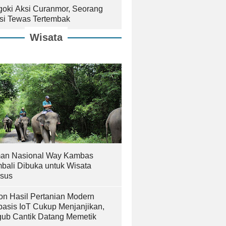
goki Aksi Curanmor, Seorang
isi Tewas Tertembak
Wisata
an Nasional Way Kambas
bali Dibuka untuk Wisata
sus
on Hasil Pertanian Modern
basis IoT Cukup Menjanjikan,
ub Cantik Datang Memetik