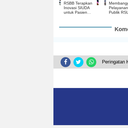
RSBB Terapkan
Membangg
Inovasi SIUDA
Pelayanan
untuk Pasien
Publik RS
Hemodialisa,
Bob Bazar
Keunggulannya
Diakui
Lebih Efektif
KemenPA
Kome
dan Efisien!
Sangat Ba
Peringatan 