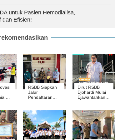
DA untuk Pasien Hemodialisa,
 dan Efisien!
rekomendasikan
ovasi
RSBB Siapkan
Dirut RSBB
Jalur
Djohardi Mulai
ia,
Pendaftaran
Ejawantahkan
alkan
Khusus,
Visi-Misi Egi-
alas
Permudah
Syaiful:
Proses
Hadirkan
Pelayanan
Pelayanan
Pasien TBC
Prima untuk
Warga Lampung
Selataan