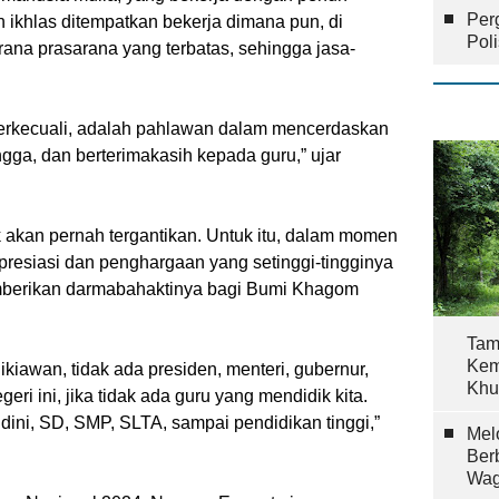
Per
 ikhlas ditempatkan bekerja dimana pun, di
Pol
ana prasarana yang terbatas, sehingga jasa-
 terkecuali, adalah pahlawan dalam mencerdaskan
gga, dan berterimakasih kepada guru,” ujar
 akan pernah tergantikan. Untuk itu, dalam momen
presiasi dan penghargaan yang setinggi-tingginya
mberikan darmabahaktinya bagi Bumi Khagom
Tam
Kem
kiawan, tidak ada presiden, menteri, gubernur,
Khu
geri ini, jika tidak ada guru yang mendidik kita.
a dini, SD, SMP, SLTA, sampai pendidikan tinggi,”
Mel
Ber
Wag