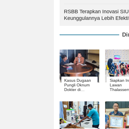
RSBB Terapkan Inovasi SIU
Keunggulannya Lebih Efektif
Di
Kasus Dugaan
Siapkan In
Pungli Oknum
Lawan
Dokter di
Thalassem
Lampung
RSBB And
Berlanjut, Kuasa
‘Pantai Th
Hukum Bayi
Boba’
Alesha Apresiasi
Polda