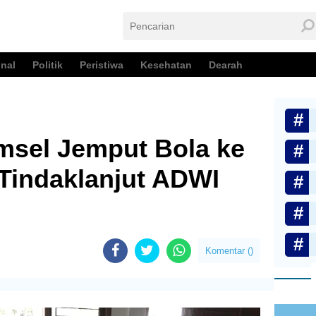
nal
Politik
Peristiwa
Kesehatan
Dearah
msel Jemput Bola ke
Tindaklanjut ADWI
Komentar (
)