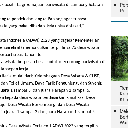
 positif bagi kemajuan pariwisata di Lampung Selatan
Per
Pol
jangka pendek dan jangka Panjang agar supaya
a yang bakal dihadapi kelak bisa disiasati,”
ata Indonesia (ADWI) 2023 yang digelar Kementerian
menparekraf) memunculkan terpilihnya 75 desa wisata
erpartisipasi tahun itu.
a wisata berperan besar untuk mendorong pariwisata di
 lapangan kerja.
riteria mulai dari; Kelembagaan Desa Wisata & CHSE,
y dan Toilet Umum, Daya Tarik Pengunjung, dan Suvenir.
Tam
 juara 1 sampai 5, dan juara Harapan 1 sampai 5.
Kem
n kepada desa wisata berdasarkan klasifikasi Desa
Khu
aju, Desa Wisata Berkembang, dan Desa Wisata
Mel
ilih juara 1 sampai 3 dan juara Harapan 1 sampai 5.
Ber
Wag
ntuk Desa Wisata Terfavorit ADWI 2023 yang terpilih