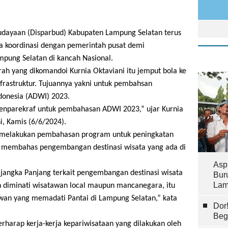
udayaan (Disparbud) Kabupaten Lampung Selatan terus
a koordinasi dengan pemerintah pusat demi
pung Selatan di kancah Nasional.
rah yang dikomandoi Kurnia Oktaviani itu jemput bola ke
rastruktur. Tujuannya yakni untuk pembahsan
donesia (ADWI) 2023.
enparekraf untuk pembahasan ADWI 2023,” ujar Kurnia
, Kamis (6/6/2024).
uga melakukan pembahasan program untuk peningkatan
 membahas pengembangan destinasi wisata yang ada di
Asp
angka Panjang terkait pengembangan destinasi wisata
Bur
Lam
n diminati wisatawan local maupun mancanegara, itu
tawan yang memadati Pantai di Lampung Selatan,” kata
Dor
Beg
erharap kerja-kerja kepariwisataan yang dilakukan oleh