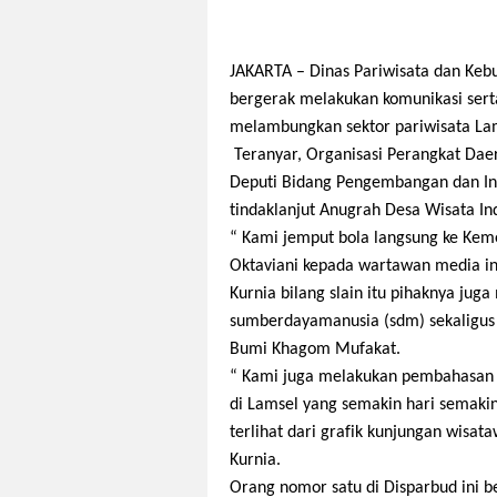
JAKARTA
– Dinas Pariwisata dan Keb
bergerak melakukan komunikasi sert
melambungkan sektor pariwisata Lam
Teranyar, Organisasi Perangkat Dae
Deputi Bidang Pengembangan dan Inf
tindaklanjut Anugrah Desa Wisata In
“ Kami jemput bola langsung ke Kem
Oktaviani kepada wartawan media ini
Kurnia bilang slain itu pihaknya j
sumberdayamanusia (sdm) sekaligus
Bumi Khagom Mufakat.
“ Kami juga melakukan pembahasan j
di Lamsel yang semakin hari semaki
terlihat dari grafik kunjungan wisa
Kurnia.
Orang nomor satu di Disparbud ini b