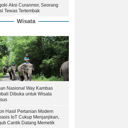
goki Aksi Curanmor, Seorang
isi Tewas Tertembak
Wisata
an Nasional Way Kambas
bali Dibuka untuk Wisata
sus
on Hasil Pertanian Modern
basis IoT Cukup Menjanjikan,
ub Cantik Datang Memetik