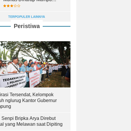
Lahirkan Pemimpin Terbaik
TERPOPULER LAINNYA
Peristiwa
irasi Tersendat, Kelompok
uh nglurug Kantor Gubernur
pung
! Senpi Bripka Arya Direbut
al yang Melawan saat Dipiting