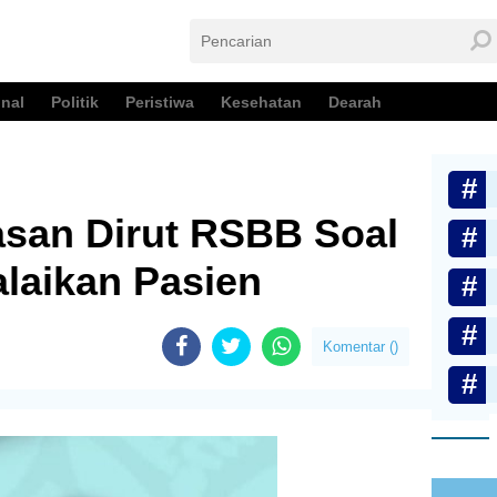
nal
Politik
Peristiwa
Kesehatan
Dearah
asan Dirut RSBB Soal
laikan Pasien
Komentar (
)