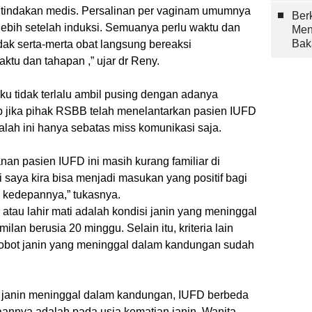
s tindakan medis. Persalinan per vaginam umumnya
Berk
 lebih setelah induksi. Semuanya perlu waktu dan
Men
Bak
idak serta-merta obat langsung bereaksi
tu dan tahapan ,” ujar dr Reny.
u tidak terlalu ambil pusing dengan adanya
 jika pihak RSBB telah menelantarkan pasien IUFD
alah ini hanya sebatas miss komunikasi saja.
n pasien IUFD ini masih kurang familiar di
ni saya kira bisa menjadi masukan yang positif bagi
i kedepannya,” tukasnya.
atau lahir mati adalah kondisi janin yang meninggal
lan berusia 20 minggu. Selain itu, kriteria lain
obot janin yang meninggal dalam kandungan sudah
janin meninggal dalam kandungan, IUFD berbeda
annya adalah pada usia kematian janin. Wanita