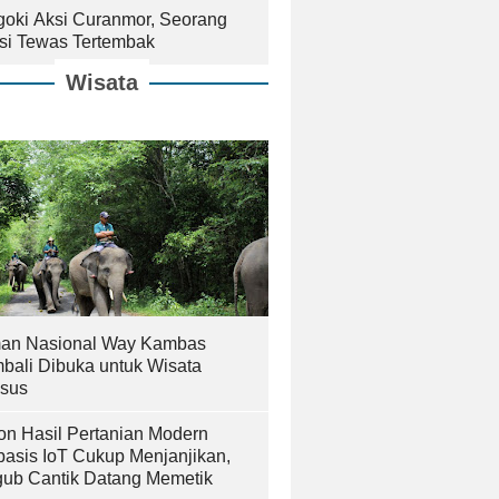
goki Aksi Curanmor, Seorang
isi Tewas Tertembak
Wisata
an Nasional Way Kambas
bali Dibuka untuk Wisata
sus
on Hasil Pertanian Modern
basis IoT Cukup Menjanjikan,
ub Cantik Datang Memetik