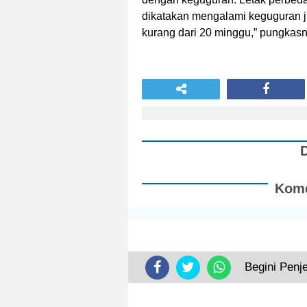
dikatakan mengalami keguguran ji
kurang dari 20 minggu,” pungkasny
Kome
Begini Penj