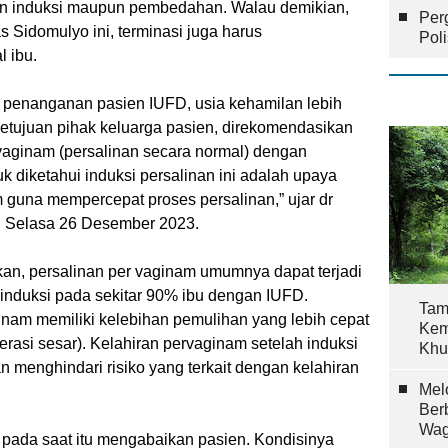
an induksi maupun pembedahan. Walau demikian,
Per
idomulyo ini, terminasi juga harus
Pol
 ibu.
penanganan pasien IUFD, usia kehamilan lebih
setujuan pihak keluarga pasien, direkomendasikan
vaginam (persalinan secara normal) dengan
uk diketahui induksi persalinan ini adalah upaya
 guna mempercepat proses persalinan,” ujar dr
, Selasa 26 Desember 2023.
skan, persalinan per vaginam umumnya dapat terjadi
 induksi pada sekitar 90% ibu dengan IUFD.
Tam
ginam memiliki kelebihan pemulihan yang lebih cepat
Kem
erasi sesar). Kelahiran pervaginam setelah induksi
Khu
menghindari risiko yang terkait dengan kelahiran
Mel
Ber
Wag
B pada saat itu mengabaikan pasien. Kondisinya