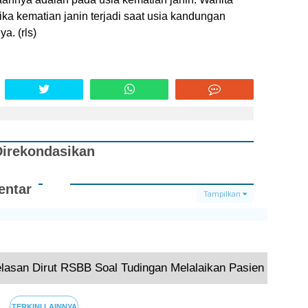
ka kematian janin terjadi saat usia kandungan
a. (rls)
Direkondasikan
ntar
Tampilkan
Terkini
elasan Dirut RSBB Soal Tudingan Melalaikan Pasien
TERKINI LAINNYA