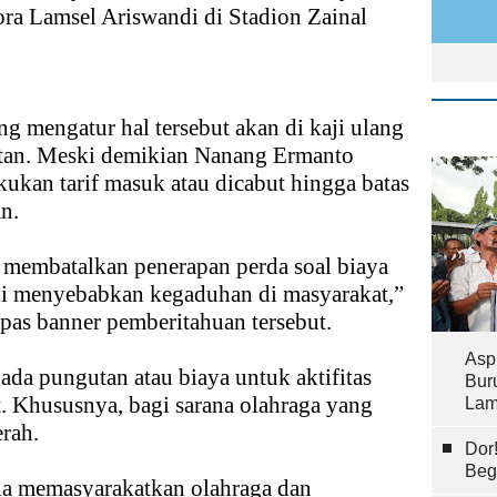
ora Lamsel Ariswandi di Stadion Zainal
ng mengatur hal tersebut akan di kaji ulang
tan. Meski demikian Nanang Ermanto
ukan tarif masuk atau dicabut hingga batas
n.
membatalkan penerapan perda soal biaya
ini menyebabkan kegaduhan di masyarakat,”
as banner pemberitahuan tersebut.
Asp
ada pungutan atau biaya untuk aktifitas
Bur
. Khususnya, bagi sarana olahraga yang
Lam
erah.
Dor
Beg
na memasyarakatkan olahraga dan