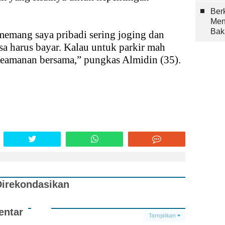
Berk
Men
Bak
memang saya pribadi sering joging dan
asa harus bayar. Kalau untuk parkir mah
keamanan bersama,” pungkas Almidin (35).
Direkondasikan
ntar
Tampilkan