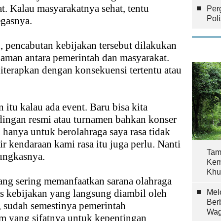
. Kalau masyarakatnya sehat, tentu
Per
Pol
egasnya.
, pencabutan kebijakan tersebut dilakukan
ahaman antara pemerintah dan masyarakat.
diterapkan dengan konsekuensi tertentu atau
 itu kalau ada event. Baru bisa kita
ndingan resmi atau turnamen bahkan konser
u hanya untuk berolahraga saya rasa tidak
ir kendaraan kami rasa itu juga perlu. Nanti
Tam
pungkasnya.
Kem
Khu
ang sering memanfaatkan sarana olahraga
tas kebijakan yang langsung diambil oleh
Mel
Ber
 sudah semestinya pemerintah
Wag
um yang sifatnya untuk kepentingan