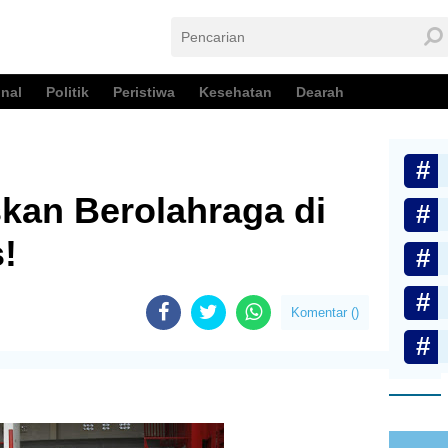
nal
Politik
Peristiwa
Kesehatan
Dearah
kan Berolahraga di
!
Komentar (
)