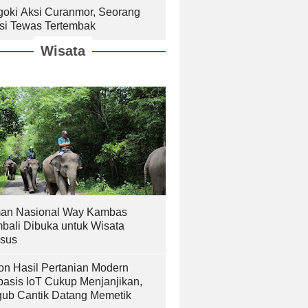
goki Aksi Curanmor, Seorang
isi Tewas Tertembak
Wisata
an Nasional Way Kambas
bali Dibuka untuk Wisata
sus
on Hasil Pertanian Modern
basis IoT Cukup Menjanjikan,
ub Cantik Datang Memetik