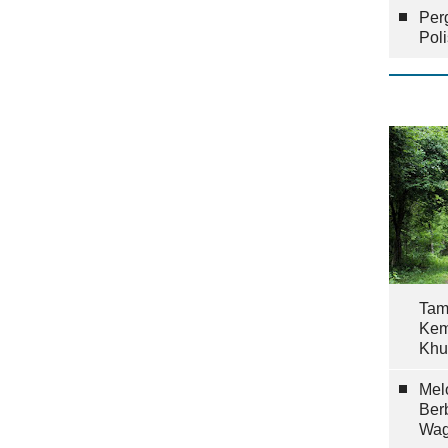
Per
Pol
Tam
Kem
Khu
Mel
Ber
Wag