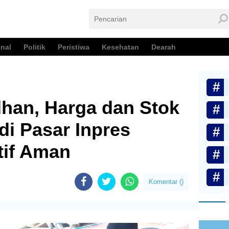
nal
Politik
Peristiwa
Kesehatan
Dearah
han, Harga dan Stok
i Pasar Inpres
tif Aman
Komentar (
)