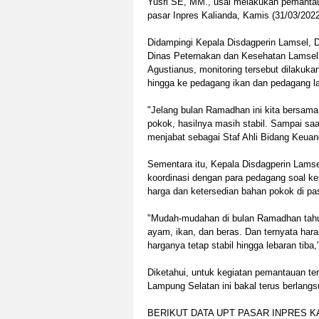
Yusri SE, MM., usai melakukan pemantaua
pasar Inpres Kalianda, Kamis (31/03/2022
Didampingi Kepala Disdagperin Lamsel, Dr
Dinas Peternakan dan Kesehatan Lamsel H
Agustianus, monitoring tersebut dilakuka
hingga ke pedagang ikan dan pedagang la
"Jelang bulan Ramadhan ini kita bersama
pokok, hasilnya masih stabil. Sampai saa
menjabat sebagai Staf Ahli Bidang Keua
Sementara itu, Kepala Disdagperin Lamse
koordinasi dengan para pedagang soal ke
harga dan ketersedian bahan pokok di pasa
"Mudah-mudahan di bulan Ramadhan tahun 
ayam, ikan, dan beras. Dan ternyata ha
harganya tetap stabil hingga lebaran tiba,
Diketahui, untuk kegiatan pemantauan te
Lampung Selatan ini bakal terus berlan
BERIKUT DATA UPT PASAR INPRES K