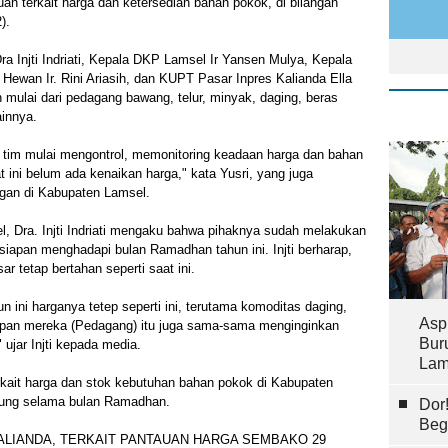
n terkait harga dan ketersedian bahan pokok, di bilangan
).
a Injti Indriati, Kepala DKP Lamsel Ir Yansen Mulya, Kepala
ewan Ir. Rini Ariasih, dan KUPT Pasar Inpres Kalianda Ella
n mulai dari pedagang bawang, telur, minyak, daging, beras
innya.
 tim mulai mengontrol, memonitoring keadaan harga dan bahan
t ini belum ada kenaikan harga," kata Yusri, yang juga
ngan di Kabupaten Lamsel.
l, Dra. Injti Indriati mengaku bahwa pihaknya sudah melakukan
siapan menghadapi bulan Ramadhan tahun ini. Injti berharap,
r tetap bertahan seperti saat ini.
ini harganya tetep seperti ini, terutama komoditas daging,
Asp
rapan mereka (Pedagang) itu juga sama-sama menginginkan
Bur
" ujar Injti kepada media.
Lam
rkait harga dan stok kebutuhan bahan pokok di Kabupaten
gsung selama bulan Ramadhan.
Dor
Beg
ALIANDA, TERKAIT PANTAUAN HARGA SEMBAKO 29