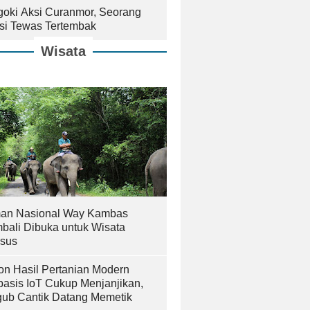
goki Aksi Curanmor, Seorang
isi Tewas Tertembak
Wisata
an Nasional Way Kambas
bali Dibuka untuk Wisata
sus
on Hasil Pertanian Modern
basis IoT Cukup Menjanjikan,
ub Cantik Datang Memetik