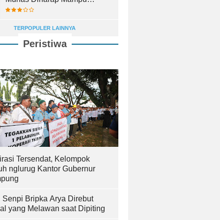
Lahirkan Pemimpin Terbaik
TERPOPULER LAINNYA
Peristiwa
irasi Tersendat, Kelompok
uh nglurug Kantor Gubernur
pung
! Senpi Bripka Arya Direbut
al yang Melawan saat Dipiting