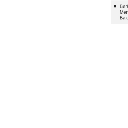
Berk
Men
Bak