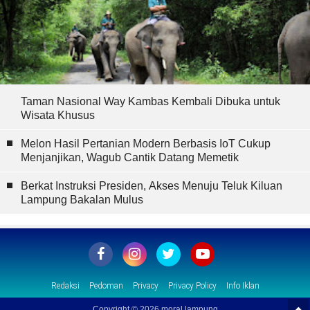
Taman Nasional Way Kambas Kembali Dibuka untuk
Wisata Khusus
Melon Hasil Pertanian Modern Berbasis IoT Cukup
Menjanjikan, Wagub Cantik Datang Memetik
Berkat Instruksi Presiden, Akses Menuju Teluk Kiluan
Lampung Bakalan Mulus
Redaksi
Pedoman
Privacy
Privacy Policy
Info Iklan
Copyright ©
2026 moral lampung