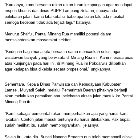
"Karnanya, kami bersama rekan-rekan turun kelapangan agar mendapat
respon khusus dari dinas PUPR Lampung Selatan, supaya ada
pelebaran jalan, karna kita ketahui baberapa bulan lalu ada musibah,
semoga kedepan tidak ada terjadi lagi," katanya.
Menurut Shaiful, Pantai Minang Rua memiliki potensi dalam
mensajahterakan masyarakat sekitar.
"Kedepan bagaimana kita bersama-sama mencarikan solusi agar
wisatawan banyak yang berwisata di Minang Rua ini. Kami merasa puas
atas kunjungan pada hari ini, di Minang Rua ini Pokdarwis dilibatkan
agar kedapan bisa dikelola secara propesional," ungkapnya.
Sementara, Kepala Dinas Pariwisata dan Kebudayaan Kabupaten
Lamsel, Mulyadi Saleh, melalui Pemerintah Daerah pihaknya berjanji
akan melakukan perbaikan atau pelebaran akses jalan masuk ke Pantai
Minang Rua itu.
"Kami sebagai pemerintah akan memperhatikan apa yang harus kami
lakukan. Contoh jalan masuk tentunya itu harus dilebarkan. Pak bupati
sudah melihat itu, sudah memprogramkan," jelasnya.
Selain itu, kata dia, Bupati Nanang Ermanto pun telah memanggil pihak