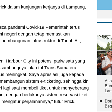
Erick dalam kunjungan kerjanya di Lampung,
asca pandemi Covid-19 Pemerintah terus
i negeri dengan tetap memastikan
k pembangunan infrastruktur di Tanah Air,
i Harbour City ini potensi pariwisata yang
ersambungnya jalan tol Trans Sumatera
rus meningkat. Saya apresiasi juga kepada
embangun sistem e-ticketing, sehingga kini
Asp
Bur
tri lagi saat membeli tiket untuk menyeberang
Lam
n, dengan berlakunya sistem reservasi tiket
a mengatur perjalanannya," tutur Erick.
Dor
Beg