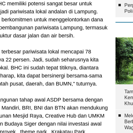
C memiliki potensi sangat besar untuk
Per
di pariwisata lokal andalan di Lampung.
Pol
h berkomitmen untuk menggelontorkan dana
uk pembangunan pariwisata Lampung, termasuk
tur dasar jalan dan air bersih.
 terbesar pariwisata lokal mencapai 78
a 22 persen. Jadi, sudah seharusnya kita
kal. BHC ini sudah tepat titiknya, diantara
arap, kita dapat bersinergi bersama-sama
ntah pusat, daerah, dan BUMN," tuturnya.
Tam
Kem
angunan tahap awal ASDP bersama dengan
Khu
k Mandiri, BRI, BNI dan BTN akan mendukung
unan Mesjid Raya, Creative Hub dan UMKM
Mel
Ber
an Budaya Siger dengan nilai investasi awal
Wag
 proyek _theme park_ Krakatau Park