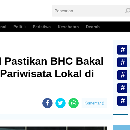
nal
Politik
Peristiwa
Kesehatan
Dearah
 Pastikan BHC Bakal
Pariwisata Lokal di
Komentar (
)