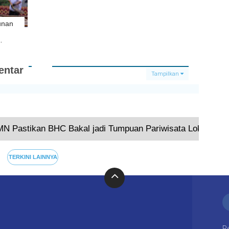
unan
ger
ntar
Tampilkan
Terkini
N Pastikan BHC Bakal jadi Tumpuan Pariwisata Lokal di 
TERKINI LAINNYA
R