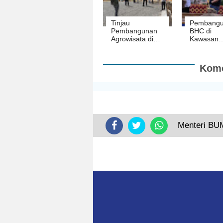
Tinjau
Pembang
Pembangunan
BHC di
Agrowisata di
Kawasan
Area GWH,
Menara Si
Nanang :
Dimulai
InsyaAllah
Kome
Tahun Depan
Selesai
Menteri BUM