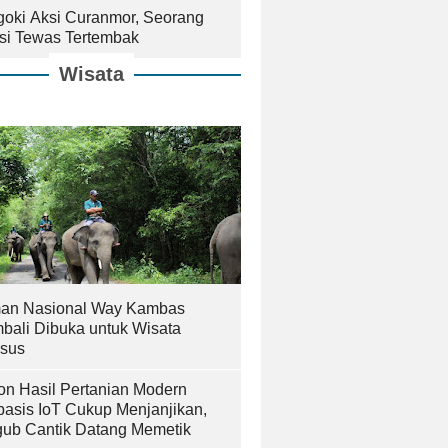
goki Aksi Curanmor, Seorang
isi Tewas Tertembak
Wisata
an Nasional Way Kambas
bali Dibuka untuk Wisata
sus
on Hasil Pertanian Modern
basis IoT Cukup Menjanjikan,
ub Cantik Datang Memetik