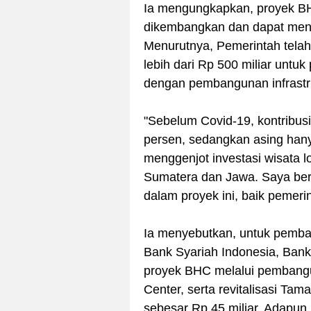
Ia mengungkapkan, proyek BH
dikembangkan dan dapat menja
Menurutnya, Pemerintah tela
lebih dari Rp 500 miliar unt
dengan pembangunan infrastruk
"Sebelum Covid-19, kontribusi
persen, sedangkan asing hany
menggenjot investasi wisata lo
Sumatera dan Jawa. Saya berh
dalam proyek ini, baik pemeri
Ia menyebutkan, untuk pemb
Bank Syariah Indonesia, Ban
proyek BHC melalui pembang
Center, serta revitalisasi Tam
sebesar Rp 45 miliar. Adapun