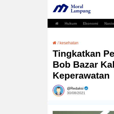
Hukum
Ekonomi
Nasio
/
kesehatan
Tingkatkan P
Bob Bazar Kal
Keperawatan
Redaksi
30/08/2021