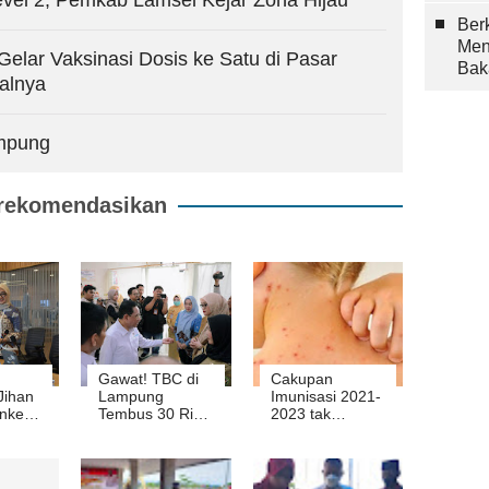
Berk
Men
elar Vaksinasi Dosis ke Satu di Pasar
Bak
walnya
ampung
rekomendasikan
Gawat! TBC di
Cakupan
Jihan
Lampung
Imunisasi 2021-
nker
Tembus 30 Ribu
2023 tak
es,
Kasus
Optimal, Kasus
Campak
an
Melonjak