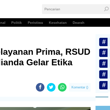
nal
Politik
Peristiwa
Kesehatan
Dearah
elayanan Prima, RSUD
ianda Gelar Etika
Komentar (
)