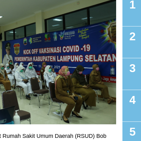
at Rumah Sakit Umum Daerah (RSUD) Bob