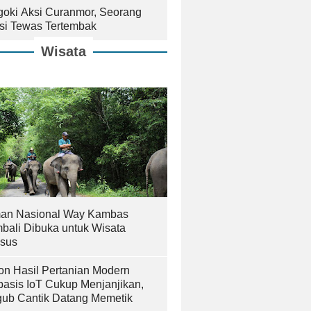
goki Aksi Curanmor, Seorang
isi Tewas Tertembak
Wisata
an Nasional Way Kambas
bali Dibuka untuk Wisata
sus
on Hasil Pertanian Modern
basis IoT Cukup Menjanjikan,
ub Cantik Datang Memetik